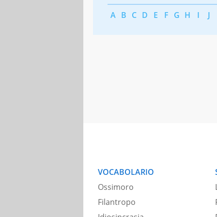
A
B
C
D
E
F
G
H
I
J
VOCABOLARIO
Ossimoro
Filantropo