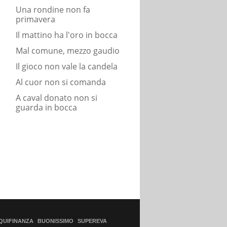
Una rondine non fa
primavera
Il mattino ha l'oro in bocca
Mal comune, mezzo gaudio
Il gioco non vale la candela
Al cuor non si comanda
A caval donato non si
guarda in bocca
QUIFINANZA
BUONISSIMO
SUPEREVA