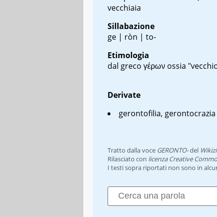
vecchiaia
Sillabazione
ge | ròn | to-
Etimologia
dal greco
γέρων
ossia "vecchi
Derivate
gerontofilia, gerontocrazia
Tratto dalla voce
GERONTO-
del
Wikiz
Rilasciato con
licenza Creative Commo
I testi sopra riportati non sono in alc