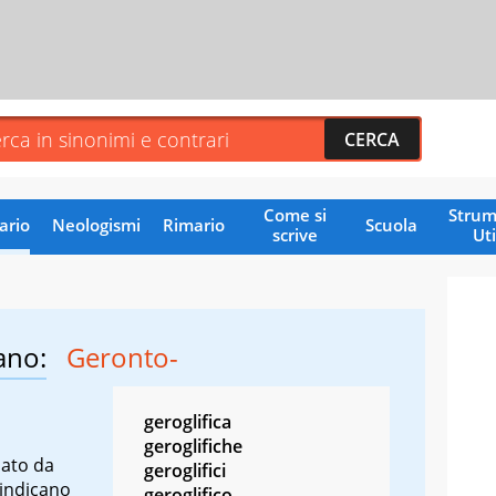
Come si
Strum
ario
Neologismi
Rimario
Scuola
scrive
Uti
ano:
Geronto-
geroglifica
geroglifiche
mato da
geroglifici
 indicano
geroglifico