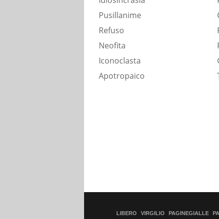
Idiosincrasia
Pusillanime
Refuso
Neofita
Iconoclasta
Apotropaico
LIBERO
VIRGILIO
PAGINEGIALLE
P