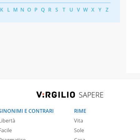
K
L
M
N
O
P
Q
R
S
T
U
V
W
X
Y
Z
SAPERE
SINONIMI E CONTRARI
RIME
Libertà
Vita
Facile
Sole