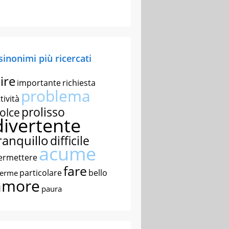
 sinonimi più ricercati
ire
importante
richiesta
problema
tività
prolisso
olce
divertente
ranquillo
difficile
acume
ermettere
fare
particolare
bello
nerme
amore
paura