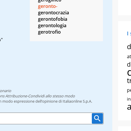
geronto-
gerontocrazia
gerontofobia
gerontologia
gerotrofio
I
o"
d
at
d
t
p
ionario
ns Attribuzione-Condividi allo stesso modo
i
un modo espressione dell’opinione di Italiaonline S.p.A.