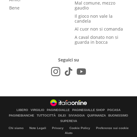
Mal comune, mezzo
Bene
gaudio
Il gioco non vale la
candela
Al cuor non si comanda
A caval donato non si
guarda in bocca
Seguici su
LIBERO
VIRGILIO
PAGINEGIALLE
PAGINEGIALLE SHOP
PGCASA
PAGINEBIANCHE
TUTTOCITTÀ
DILEI
SIVIAGGIA
QUIFINANZA
BUONISSIMO
SUPEREVA
Chi siamo
Note Legali
Privacy
Cookie Policy
Preferenze sui cookie
Aiuto