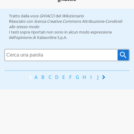
Tratto dalla voce
GHIACCI
del
Wikizionario
Rilasciato con
licenza Creative Commons Attribuzione-Condividi
allo stesso modo
I testi sopra riportati non sono in alcun modo espressione
dell’opinione di Italiaonline S.p.A.
A
B
C
D
E
F
G
H
I
J
K
L
M
N