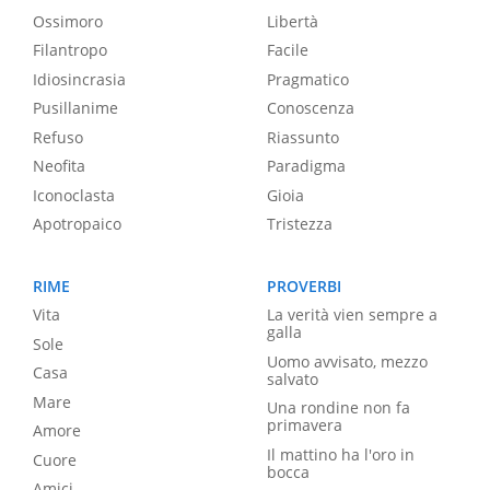
Ossimoro
Libertà
Filantropo
Facile
Idiosincrasia
Pragmatico
Pusillanime
Conoscenza
Refuso
Riassunto
Neofita
Paradigma
Iconoclasta
Gioia
Apotropaico
Tristezza
RIME
PROVERBI
Vita
La verità vien sempre a
galla
Sole
Uomo avvisato, mezzo
Casa
salvato
Mare
Una rondine non fa
primavera
Amore
Il mattino ha l'oro in
Cuore
bocca
Amici