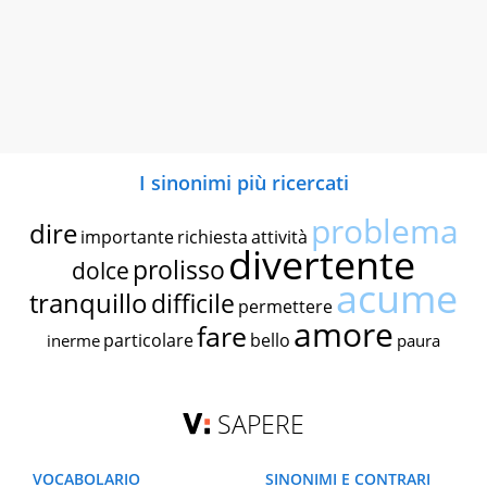
I sinonimi più ricercati
problema
dire
importante
richiesta
attività
divertente
prolisso
dolce
acume
tranquillo
difficile
permettere
amore
fare
particolare
bello
inerme
paura
SAPERE
VOCABOLARIO
SINONIMI E CONTRARI