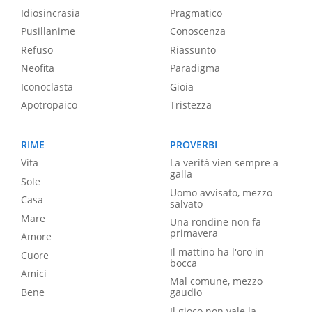
Idiosincrasia
Pragmatico
Pusillanime
Conoscenza
Refuso
Riassunto
Neofita
Paradigma
Iconoclasta
Gioia
Apotropaico
Tristezza
RIME
PROVERBI
Vita
La verità vien sempre a
galla
Sole
Uomo avvisato, mezzo
Casa
salvato
Mare
Una rondine non fa
primavera
Amore
Il mattino ha l'oro in
Cuore
bocca
Amici
Mal comune, mezzo
Bene
gaudio
Il gioco non vale la