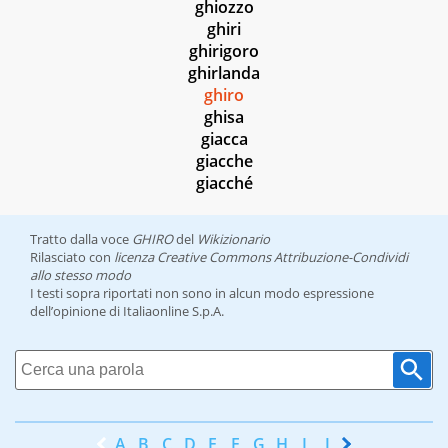
ghiozzo
ghiri
ghirigoro
ghirlanda
ghiro
ghisa
giacca
giacche
giacché
Tratto dalla voce
GHIRO
del
Wikizionario
Rilasciato con
licenza Creative Commons Attribuzione-Condividi
allo stesso modo
I testi sopra riportati non sono in alcun modo espressione
dell’opinione di Italiaonline S.p.A.
A
B
C
D
E
F
G
H
I
J
K
L
M
N