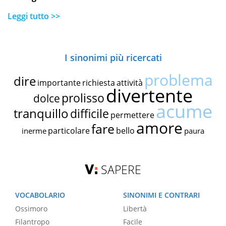
Leggi tutto >>
I sinonimi più ricercati
problema
dire
importante
richiesta
attività
divertente
prolisso
dolce
acume
tranquillo
difficile
permettere
amore
fare
particolare
bello
inerme
paura
SAPERE
VOCABOLARIO
SINONIMI E CONTRARI
Ossimoro
Libertà
Filantropo
Facile