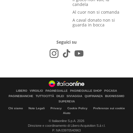
candela
Al cuor non si comanda
A caval donato non si
guarda in bocca
Seguici su
LIBERO
VIRGILIO
PAGINEGIALLE
PAGINEGIALLE SHOP
PGCASA
PAGINEBIANCHE
TUTTOCITTÀ
DILEI
SIVIAGGIA
QUIFINANZA
BUONISSIMO
SUPEREVA
Chi siamo
Note Legali
Privacy
Cookie Policy
Preferenze sui cookie
Aiuto
© Italiaonline S.p.A. 2026
Direzione e coordinamento di Libero Acquisition S.á r.l.
P. IVA 03970540963