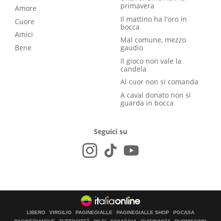
primavera
Amore
Il mattino ha l'oro in
Cuore
bocca
Amici
Mal comune, mezzo
Bene
gaudio
Il gioco non vale la
candela
Al cuor non si comanda
A caval donato non si
guarda in bocca
Seguici su
LIBERO
VIRGILIO
PAGINEGIALLE
PAGINEGIALLE SHOP
PGCASA