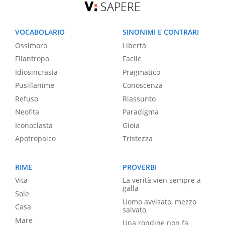
SAPERE
VOCABOLARIO
SINONIMI E CONTRARI
Ossimoro
Libertà
Filantropo
Facile
Idiosincrasia
Pragmatico
Pusillanime
Conoscenza
Refuso
Riassunto
Neofita
Paradigma
Iconoclasta
Gioia
Apotropaico
Tristezza
RIME
PROVERBI
Vita
La verità vien sempre a
galla
Sole
Uomo avvisato, mezzo
Casa
salvato
Mare
Una rondine non fa