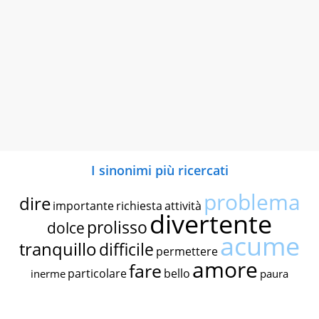
I sinonimi più ricercati
problema
dire
importante
richiesta
attività
divertente
prolisso
dolce
acume
tranquillo
difficile
permettere
amore
fare
particolare
bello
inerme
paura