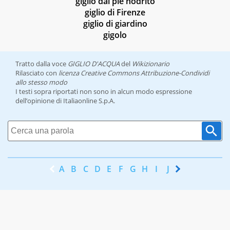
giglio dal piè nodrito
giglio di Firenze
giglio di giardino
gigolo
Tratto dalla voce
GIGLIO D'ACQUA
del
Wikizionario
Rilasciato con
licenza Creative Commons Attribuzione-Condividi
allo stesso modo
I testi sopra riportati non sono in alcun modo espressione
dell’opinione di Italiaonline S.p.A.
A
B
C
D
E
F
G
H
I
J
K
L
M
N