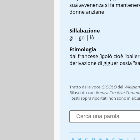
sua avvenenza si fa mantener
donne anziane
Sillabazione
gi | go | lò
Etimologia
dal francese
∫iġoló
cioè "baller
derivazione di
giguer
ossia "sa
Tratto dalla voce
GIGOLO
del
Wikizion
Rilasciato con
licenza Creative Commo
I testi sopra riportati non sono in alc
A
B
C
D
E
F
G
H
I
J