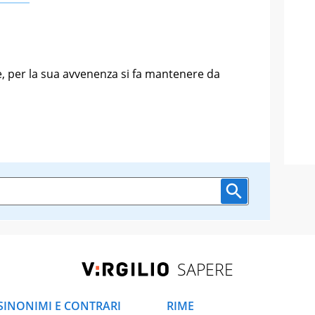
e, per la sua avvenenza si fa mantenere da
SAPERE
SINONIMI E CONTRARI
RIME