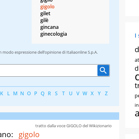
gigolo
gilet
gilè
gincana
ginecologia
I
d
un modo espressione dell’opinione di Italiaonline S.p.A.
at
d
t
K
L
M
N
O
P
Q
R
S
T
U
V
W
X
Y
Z
p
i
tratto dalla voce GIGOLO del Wikizionario
ano:
gigolo