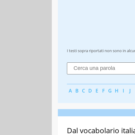
I testi sopra riportati non sono in alc
A
B
C
D
E
F
G
H
I
J
Dal vocabolario itali