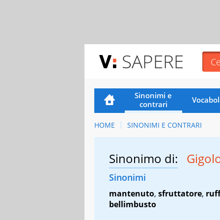
SAPERE
Sinonimi e
Vocabol
contrari
HOME
SINONIMI E CONTRARI
Sinonimo di:
Gigol
Sinonimi
mantenuto
,
sfruttatore
,
ruf
bellimbusto