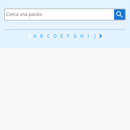
A
B
C
D
E
F
G
H
I
J
K
L
M
N