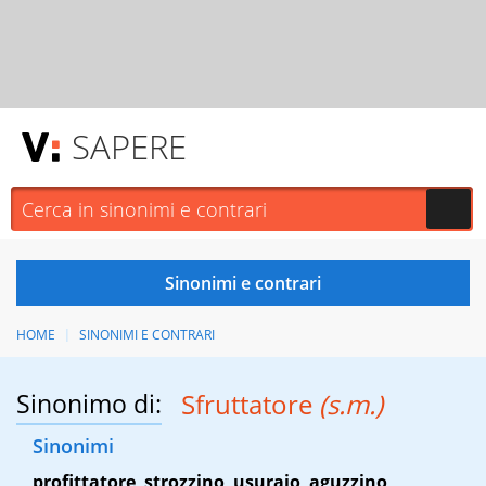
SAPERE
HOME
SINONIMI E CONTRARI
Sinonimo di:
Sfruttatore
(s.m.)
Sinonimi
profittatore
,
strozzino
,
usuraio
,
aguzzino
,