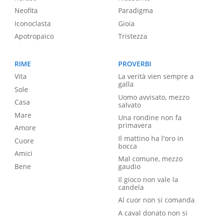
Neofita
Paradigma
Iconoclasta
Gioia
Apotropaico
Tristezza
RIME
PROVERBI
Vita
La verità vien sempre a
galla
Sole
Uomo avvisato, mezzo
Casa
salvato
Mare
Una rondine non fa
primavera
Amore
Il mattino ha l'oro in
Cuore
bocca
Amici
Mal comune, mezzo
Bene
gaudio
Il gioco non vale la
candela
Al cuor non si comanda
A caval donato non si