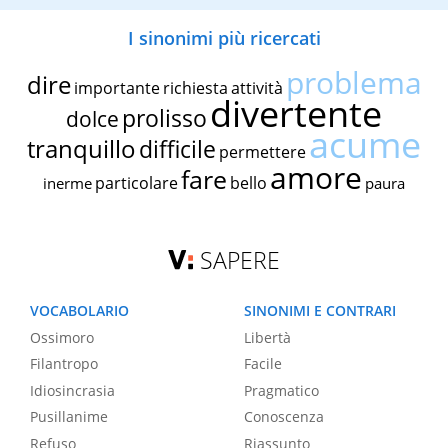
I sinonimi più ricercati
problema
dire
importante
richiesta
attività
divertente
prolisso
dolce
acume
tranquillo
difficile
permettere
amore
fare
particolare
bello
inerme
paura
SAPERE
VOCABOLARIO
SINONIMI E CONTRARI
Ossimoro
Libertà
Filantropo
Facile
Idiosincrasia
Pragmatico
Pusillanime
Conoscenza
Refuso
Riassunto