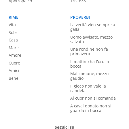
Apotropaico
Tristezza
RIME
PROVERBI
Vita
La verità vien sempre a
galla
Sole
Uomo avvisato, mezzo
Casa
salvato
Mare
Una rondine non fa
primavera
Amore
Il mattino ha l'oro in
Cuore
bocca
Amici
Mal comune, mezzo
Bene
gaudio
Il gioco non vale la
candela
Al cuor non si comanda
A caval donato non si
guarda in bocca
Seguici su