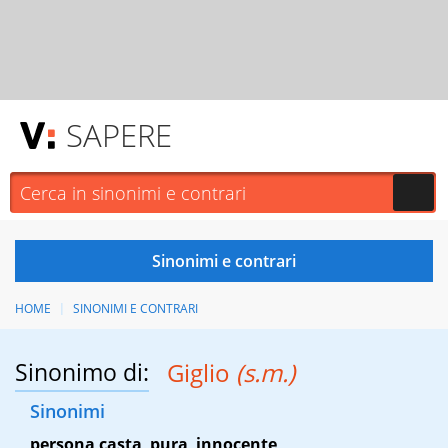
SAPERE
HOME
SINONIMI E CONTRARI
Sinonimo di:
Giglio
(s.m.)
Sinonimi
persona casta
,
pura
,
innocente