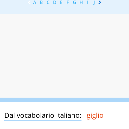
A
B
C
D
E
F
G
H
I
J
K
L
M
N
Dal vocabolario italiano:
giglio