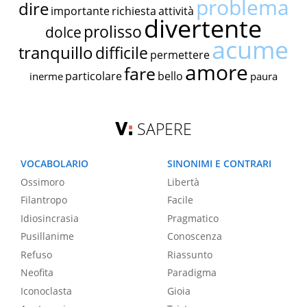
problema
dire
importante
richiesta
attività
divertente
prolisso
dolce
acume
tranquillo
difficile
permettere
amore
fare
particolare
bello
inerme
paura
SAPERE
VOCABOLARIO
SINONIMI E CONTRARI
Ossimoro
Libertà
Filantropo
Facile
Idiosincrasia
Pragmatico
Pusillanime
Conoscenza
Refuso
Riassunto
Neofita
Paradigma
Iconoclasta
Gioia