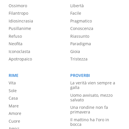
Ossimoro
Libertà
Filantropo
Facile
Idiosincrasia
Pragmatico
Pusillanime
Conoscenza
Refuso
Riassunto
Neofita
Paradigma
Iconoclasta
Gioia
Apotropaico
Tristezza
RIME
PROVERBI
Vita
La verità vien sempre a
galla
Sole
Uomo avvisato, mezzo
Casa
salvato
Mare
Una rondine non fa
primavera
Amore
Il mattino ha l'oro in
Cuore
bocca
Amici