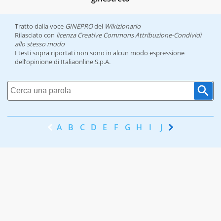
Tratto dalla voce
GINEPRO
del
Wikizionario
Rilasciato con
licenza Creative Commons Attribuzione-Condividi
allo stesso modo
I testi sopra riportati non sono in alcun modo espressione
dell’opinione di Italiaonline S.p.A.
A
B
C
D
E
F
G
H
I
J
K
L
M
N