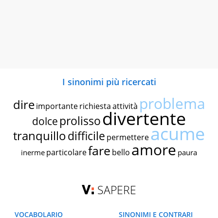
I sinonimi più ricercati
problema
dire
importante
richiesta
attività
divertente
prolisso
dolce
acume
tranquillo
difficile
permettere
amore
fare
particolare
bello
inerme
paura
SAPERE
VOCABOLARIO
SINONIMI E CONTRARI