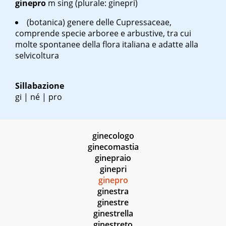
ginepro
m sing
(plurale: ginepri)
(botanica) genere delle Cupressaceae,
comprende specie arboree e arbustive, tra cui
molte spontanee della flora italiana e adatte alla
selvicoltura
Sillabazione
gi | né | pro
ginecologo
ginecomastia
ginepraio
ginepri
ginepro
ginestra
ginestre
ginestrella
ginestreto