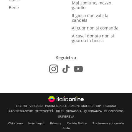
Mal comune, mezzo
Bene
gaudio
Il gioco non vale la
candela
Al cuor non si comanda
A caval donato non si
guarda in bocca
Seguici su
LIBERO
VIRGILIO
PAGINEGIALLE
PAGINEGIALLE SHOP
PGCASA
PAGINEBIANCHE
TUTTOCITTÀ
DILEI
SIVIAGGIA
QUIFINANZA
BUONISSIMO
SUPEREVA
Chi siamo
Note Legali
Privacy
Cookie Policy
Preferenze sui cookie
Aiuto