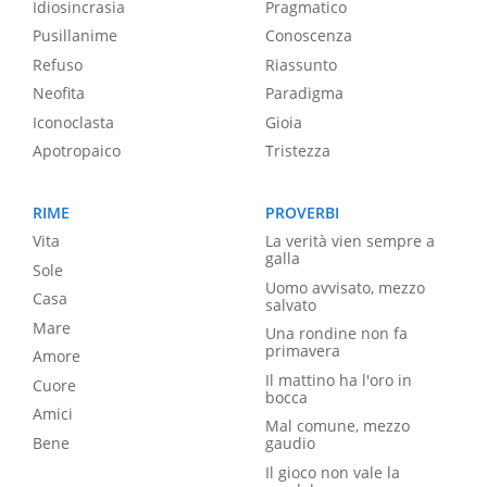
Idiosincrasia
Pragmatico
Pusillanime
Conoscenza
Refuso
Riassunto
Neofita
Paradigma
Iconoclasta
Gioia
Apotropaico
Tristezza
RIME
PROVERBI
Vita
La verità vien sempre a
galla
Sole
Uomo avvisato, mezzo
Casa
salvato
Mare
Una rondine non fa
primavera
Amore
Il mattino ha l'oro in
Cuore
bocca
Amici
Mal comune, mezzo
Bene
gaudio
Il gioco non vale la