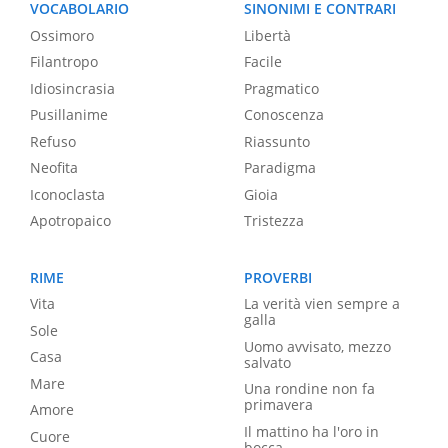
VOCABOLARIO
SINONIMI E CONTRARI
Ossimoro
Libertà
Filantropo
Facile
Idiosincrasia
Pragmatico
Pusillanime
Conoscenza
Refuso
Riassunto
Neofita
Paradigma
Iconoclasta
Gioia
Apotropaico
Tristezza
RIME
PROVERBI
Vita
La verità vien sempre a
galla
Sole
Uomo avvisato, mezzo
Casa
salvato
Mare
Una rondine non fa
primavera
Amore
Il mattino ha l'oro in
Cuore
bocca