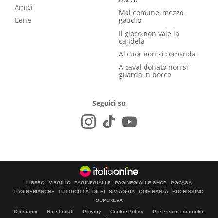
Amici
Mal comune, mezzo
Bene
gaudio
Il gioco non vale la
candela
Al cuor non si comanda
A caval donato non si
guarda in bocca
Seguici su
LIBERO
VIRGILIO
PAGINEGIALLE
PAGINEGIALLE SHOP
PGCASA
PAGINEBIANCHE
TUTTOCITTÀ
DILEI
SIVIAGGIA
QUIFINANZA
BUONISSIMO
SUPEREVA
Chi siamo
Note Legali
Privacy
Cookie Policy
Preferenze sui cookie