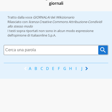
giornali
Tratto dalla voce
GIORNALAI
del
Wikizionario
Rilasciato con
licenza Creative Commons Attribuzione-Condividi
allo stesso modo
I testi sopra riportati non sono in alcun modo espressione
dell’opinione di Italiaonline S.p.A.
A
B
C
D
E
F
G
H
I
J
K
L
M
N