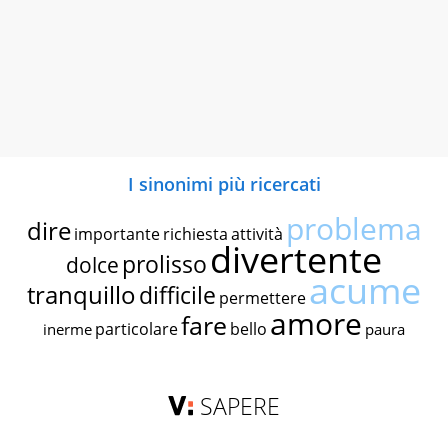
I sinonimi più ricercati
problema
dire
importante
richiesta
attività
divertente
prolisso
dolce
acume
tranquillo
difficile
permettere
amore
fare
particolare
bello
inerme
paura
SAPERE