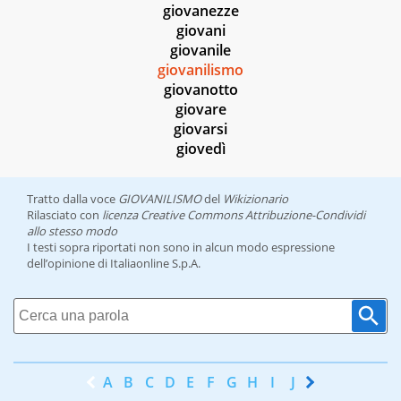
giovanezze
giovani
giovanile
giovanilismo
giovanotto
giovare
giovarsi
giovedì
Tratto dalla voce
GIOVANILISMO
del
Wikizionario
Rilasciato con
licenza Creative Commons Attribuzione-Condividi
allo stesso modo
I testi sopra riportati non sono in alcun modo espressione
dell’opinione di Italiaonline S.p.A.
A
B
C
D
E
F
G
H
I
J
K
L
M
N