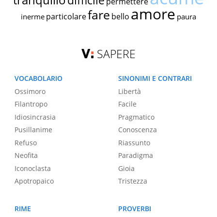
difficile
permettere
amore
fare
particolare
bello
inerme
paura
SAPERE
VOCABOLARIO
SINONIMI E CONTRARI
Ossimoro
Libertà
Filantropo
Facile
Idiosincrasia
Pragmatico
Pusillanime
Conoscenza
Refuso
Riassunto
Neofita
Paradigma
Iconoclasta
Gioia
Apotropaico
Tristezza
RIME
PROVERBI