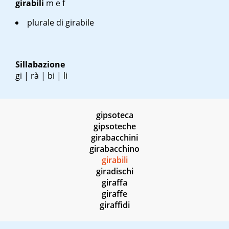
girabili
m
e
f
plurale di girabile
Sillabazione
gi | rà | bi | li
gipsoteca
gipsoteche
girabacchini
girabacchino
girabili
giradischi
giraffa
giraffe
giraffidi