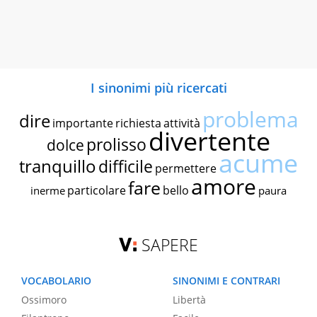
I sinonimi più ricercati
problema
dire
importante
richiesta
attività
divertente
prolisso
dolce
acume
tranquillo
difficile
permettere
amore
fare
particolare
bello
inerme
paura
SAPERE
VOCABOLARIO
SINONIMI E CONTRARI
Ossimoro
Libertà