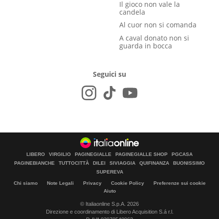
Il gioco non vale la
candela
Al cuor non si comanda
A caval donato non si
guarda in bocca
Seguici su
LIBERO
VIRGILIO
PAGINEGIALLE
PAGINEGIALLE SHOP
PGCASA
PAGINEBIANCHE
TUTTOCITTÀ
DILEI
SIVIAGGIA
QUIFINANZA
BUONISSIMO
SUPEREVA
Chi siamo
Note Legali
Privacy
Cookie Policy
Preferenze sui cookie
Aiuto
© Italiaonline S.p.A. 2026
Direzione e coordinamento di Libero Acquisition S.á r.l.