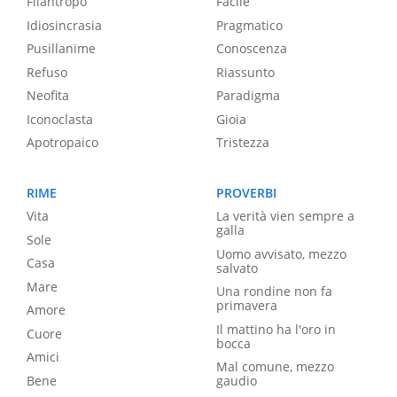
Filantropo
Facile
Idiosincrasia
Pragmatico
Pusillanime
Conoscenza
Refuso
Riassunto
Neofita
Paradigma
Iconoclasta
Gioia
Apotropaico
Tristezza
RIME
PROVERBI
Vita
La verità vien sempre a
galla
Sole
Uomo avvisato, mezzo
Casa
salvato
Mare
Una rondine non fa
primavera
Amore
Il mattino ha l'oro in
Cuore
bocca
Amici
Mal comune, mezzo
Bene
gaudio