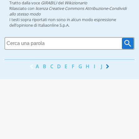
Tratto dalla voce
GIRABILI
del
Wikizionario
Rilasciato con
licenza Creative Commons Attribuzione-Condividi
allo stesso modo
I testi sopra riportati non sono in alcun modo espressione
dell’opinione di Italiaonline S.p.A.
A
B
C
D
E
F
G
H
I
J
K
L
M
N