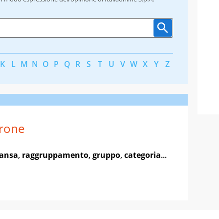
K
L
M
N
O
P
Q
R
S
T
U
V
W
X
Y
Z
rone
ansa
,
raggruppamento
,
gruppo
,
categoria
...