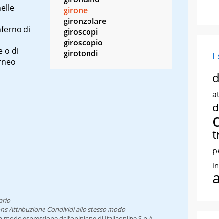
nelle
girone
gironzolare
nferno di
giroscopi
giroscopio
 o di
girotondi
I
orneo
d
at
d
t
p
i
ario
ns Attribuzione-Condividi allo stesso modo
un modo espressione dell’opinione di Italiaonline S.p.A.