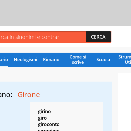
Come si
Strum
ario
Neologismi
Rimario
Scuola
scrive
Uti
ano:
Girone
girino
giro
giroconto
girondino