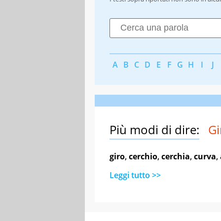
A
B
C
D
E
F
G
H
I
J
Più modi di dire:
Gi
giro
,
cerchio
,
cerchia
,
curva
,
Leggi tutto >>