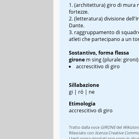
(architettura) giro di mura 
fortezze.
(letteratura) divisione dell'I
Dante.
raggruppamento di squadre
atleti che partecipano a un t
Sostantivo, forma flessa
girone
m sing
(plurale: gironi)
accrescitivo di giro
Sillabazione
gi | ró | ne
Etimologia
accrescitivo di giro
Tratto dalla voce
GIRONE
del
Wikizion
Rilasciato con
licenza Creative Commo
I testi sopra riportati non sono in alc