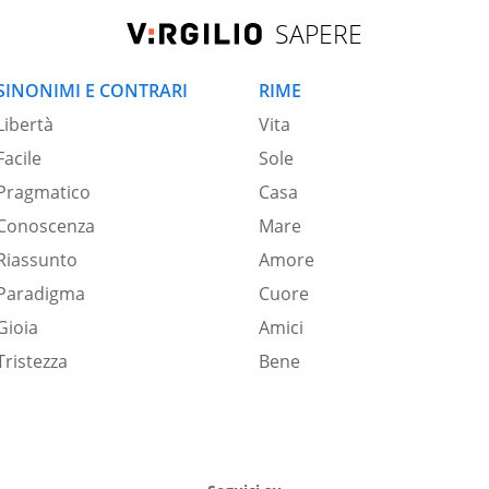
SAPERE
SINONIMI E CONTRARI
RIME
Libertà
Vita
Facile
Sole
Pragmatico
Casa
Conoscenza
Mare
Riassunto
Amore
Paradigma
Cuore
Gioia
Amici
Tristezza
Bene