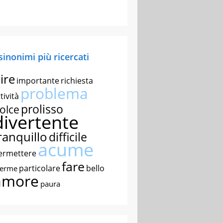
 sinonimi più ricercati
ire
importante
richiesta
problema
tività
prolisso
olce
divertente
ranquillo
difficile
acume
ermettere
fare
particolare
bello
nerme
amore
paura