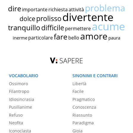
problema
dire
importante
richiesta
attività
divertente
prolisso
dolce
acume
tranquillo
difficile
permettere
amore
fare
particolare
bello
inerme
paura
SAPERE
VOCABOLARIO
SINONIMI E CONTRARI
Ossimoro
Libertà
Filantropo
Facile
Idiosincrasia
Pragmatico
Pusillanime
Conoscenza
Refuso
Riassunto
Neofita
Paradigma
Iconoclasta
Gioia