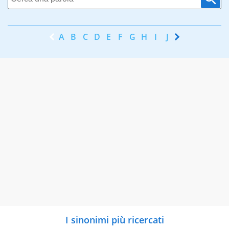
A
B
C
D
E
F
G
H
I
J
K
L
M
N
I sinonimi più ricercati