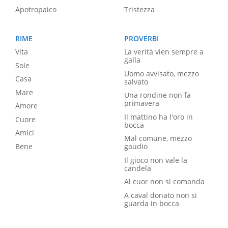
Apotropaico
Tristezza
RIME
PROVERBI
Vita
La verità vien sempre a
galla
Sole
Uomo avvisato, mezzo
Casa
salvato
Mare
Una rondine non fa
primavera
Amore
Il mattino ha l'oro in
Cuore
bocca
Amici
Mal comune, mezzo
Bene
gaudio
Il gioco non vale la
candela
Al cuor non si comanda
A caval donato non si
guarda in bocca