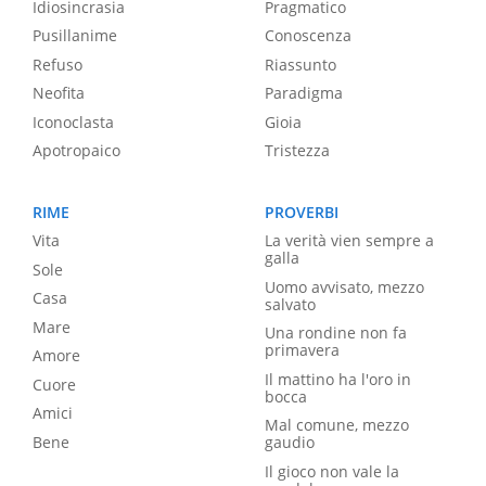
Idiosincrasia
Pragmatico
Pusillanime
Conoscenza
Refuso
Riassunto
Neofita
Paradigma
Iconoclasta
Gioia
Apotropaico
Tristezza
RIME
PROVERBI
Vita
La verità vien sempre a
galla
Sole
Uomo avvisato, mezzo
Casa
salvato
Mare
Una rondine non fa
primavera
Amore
Il mattino ha l'oro in
Cuore
bocca
Amici
Mal comune, mezzo
Bene
gaudio
Il gioco non vale la