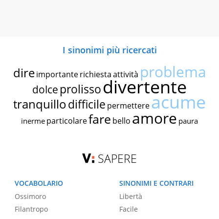
I sinonimi più ricercati
problema
dire
importante
richiesta
attività
divertente
prolisso
dolce
acume
tranquillo
difficile
permettere
amore
fare
particolare
bello
inerme
paura
SAPERE
VOCABOLARIO
SINONIMI E CONTRARI
Ossimoro
Libertà
Filantropo
Facile