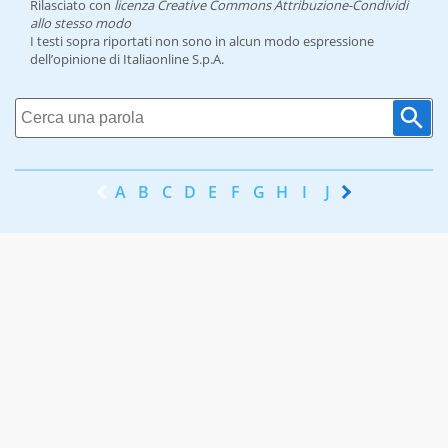
Rilasciato con
licenza Creative Commons Attribuzione-Condividi
allo stesso modo
I testi sopra riportati non sono in alcun modo espressione
dell’opinione di Italiaonline S.p.A.
A
B
C
D
E
F
G
H
I
J
K
L
M
N