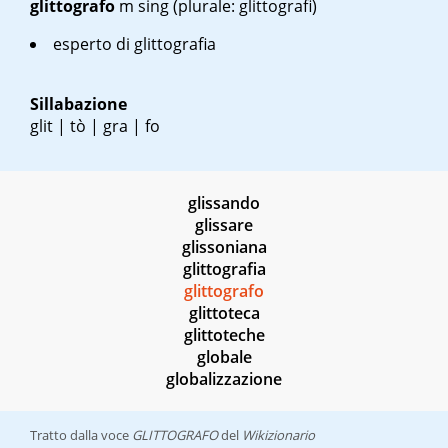
glittografo
m sing
(plurale: glittografi)
esperto di glittografia
Sillabazione
glit | tò | gra | fo
glissando
glissare
glissoniana
glittografia
glittografo
glittoteca
glittoteche
globale
globalizzazione
Tratto dalla voce
GLITTOGRAFO
del
Wikizionario