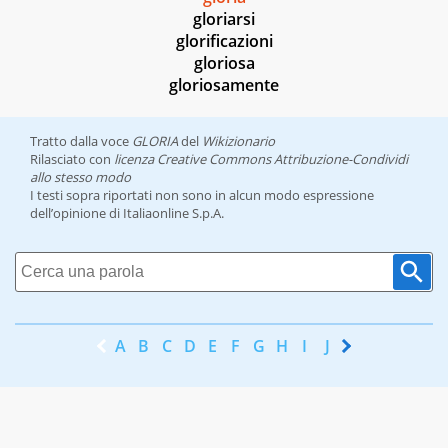
gloriarsi
glorificazioni
gloriosa
gloriosamente
Tratto dalla voce
GLORIA
del
Wikizionario
Rilasciato con
licenza Creative Commons Attribuzione-Condividi
allo stesso modo
I testi sopra riportati non sono in alcun modo espressione
dell’opinione di Italiaonline S.p.A.
A
B
C
D
E
F
G
H
I
J
K
L
M
N