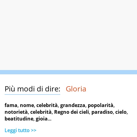
Più modi di dire:
Gloria
fama
,
nome
,
celebrità
,
grandezza
,
popolarità
,
notorietà
,
celebrità
,
Regno dei cieli
,
paradiso
,
cielo
,
beatitudine
,
gioia
...
Leggi tutto >>