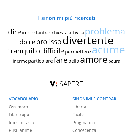
I sinonimi più ricercati
problema
dire
importante
richiesta
attività
divertente
prolisso
dolce
acume
tranquillo
difficile
permettere
amore
fare
particolare
bello
inerme
paura
SAPERE
VOCABOLARIO
SINONIMI E CONTRARI
Ossimoro
Libertà
Filantropo
Facile
Idiosincrasia
Pragmatico
Pusillanime
Conoscenza