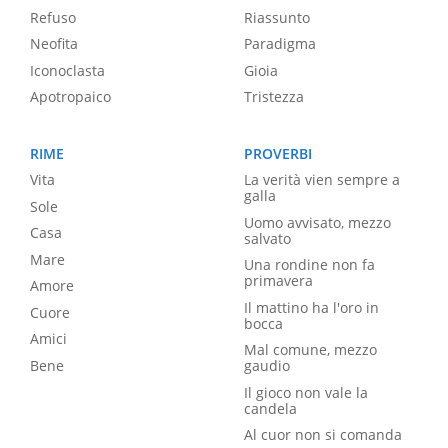
Refuso
Riassunto
Neofita
Paradigma
Iconoclasta
Gioia
Apotropaico
Tristezza
RIME
PROVERBI
Vita
La verità vien sempre a
galla
Sole
Uomo avvisato, mezzo
Casa
salvato
Mare
Una rondine non fa
primavera
Amore
Il mattino ha l'oro in
Cuore
bocca
Amici
Mal comune, mezzo
Bene
gaudio
Il gioco non vale la
candela
Al cuor non si comanda