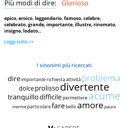
Più modi di dire:
Glorioso
epico
,
eroico
,
leggendario
,
famoso
,
celebre
,
celebrato
,
grande
,
importante
,
illustre
,
rinomato
,
insigne
,
lodato
...
Leggi tutto >>
I sinonimi più ricercati
problema
dire
importante
richiesta
attività
divertente
prolisso
dolce
acume
tranquillo
difficile
permettere
amore
fare
particolare
bello
inerme
paura