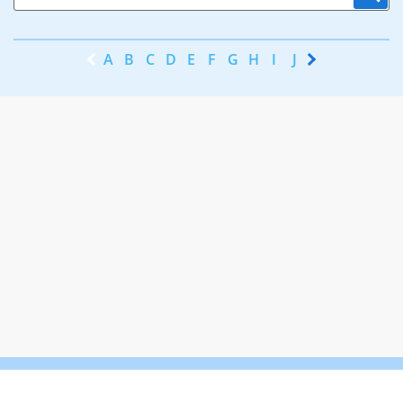
A
B
C
D
E
F
G
H
I
J
K
L
M
N