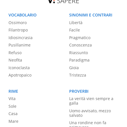
SAPERE
VOCABOLARIO
SINONIMI E CONTRARI
Ossimoro
Libertà
Filantropo
Facile
Idiosincrasia
Pragmatico
Pusillanime
Conoscenza
Refuso
Riassunto
Neofita
Paradigma
Iconoclasta
Gioia
Apotropaico
Tristezza
RIME
PROVERBI
Vita
La verità vien sempre a
galla
Sole
Uomo avvisato, mezzo
Casa
salvato
Mare
Una rondine non fa