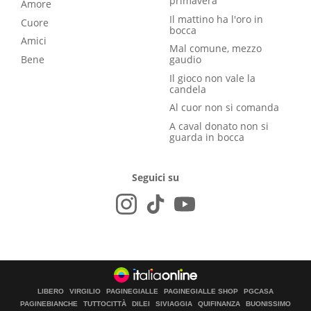
primavera
Amore
Il mattino ha l'oro in
Cuore
bocca
Amici
Mal comune, mezzo
Bene
gaudio
Il gioco non vale la
candela
Al cuor non si comanda
A caval donato non si
guarda in bocca
Seguici su
LIBERO
VIRGILIO
PAGINEGIALLE
PAGINEGIALLE SHOP
PGCASA
PAGINEBIANCHE
TUTTOCITTÀ
DILEI
SIVIAGGIA
QUIFINANZA
BUONISSIMO