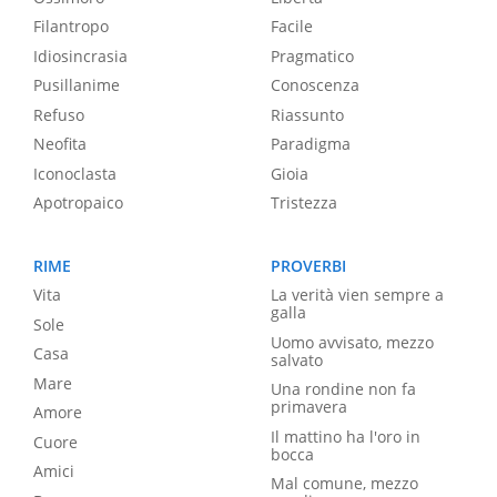
Filantropo
Facile
Idiosincrasia
Pragmatico
Pusillanime
Conoscenza
Refuso
Riassunto
Neofita
Paradigma
Iconoclasta
Gioia
Apotropaico
Tristezza
RIME
PROVERBI
Vita
La verità vien sempre a
galla
Sole
Uomo avvisato, mezzo
Casa
salvato
Mare
Una rondine non fa
primavera
Amore
Il mattino ha l'oro in
Cuore
bocca
Amici
Mal comune, mezzo