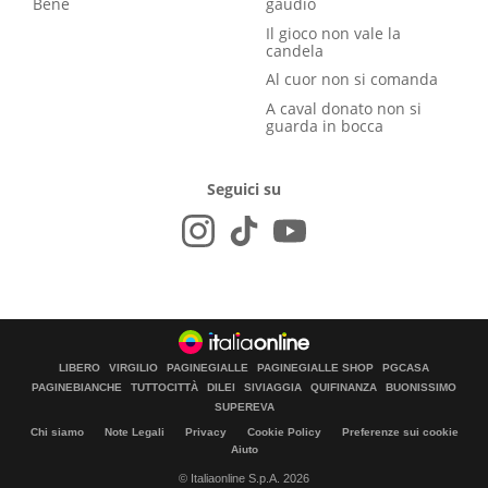
Bene
gaudio
Il gioco non vale la
candela
Al cuor non si comanda
A caval donato non si
guarda in bocca
Seguici su
LIBERO
VIRGILIO
PAGINEGIALLE
PAGINEGIALLE SHOP
PGCASA
PAGINEBIANCHE
TUTTOCITTÀ
DILEI
SIVIAGGIA
QUIFINANZA
BUONISSIMO
SUPEREVA
Chi siamo
Note Legali
Privacy
Cookie Policy
Preferenze sui cookie
Aiuto
© Italiaonline S.p.A. 2026