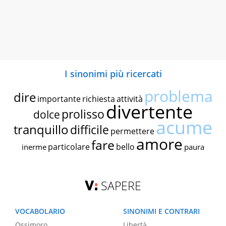
I sinonimi più ricercati
problema
dire
importante
richiesta
attività
divertente
prolisso
dolce
acume
tranquillo
difficile
permettere
amore
fare
particolare
bello
inerme
paura
SAPERE
VOCABOLARIO
SINONIMI E CONTRARI
Ossimoro
Libertà