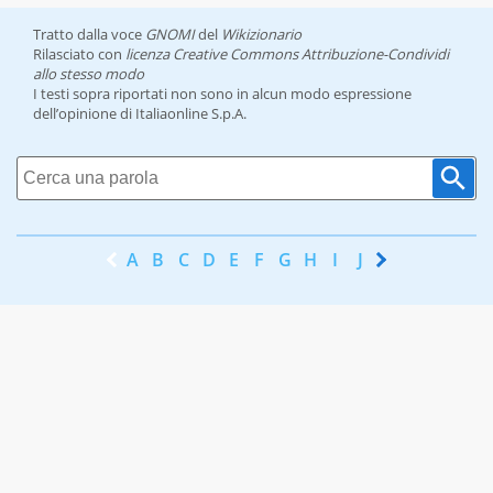
Tratto dalla voce
GNOMI
del
Wikizionario
Rilasciato con
licenza Creative Commons Attribuzione-Condividi
allo stesso modo
I testi sopra riportati non sono in alcun modo espressione
dell’opinione di Italiaonline S.p.A.
A
B
C
D
E
F
G
H
I
J
K
L
M
N