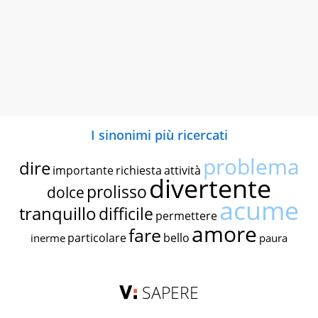
I sinonimi più ricercati
problema
dire
importante
richiesta
attività
divertente
prolisso
dolce
acume
tranquillo
difficile
permettere
amore
fare
particolare
bello
inerme
paura
SAPERE