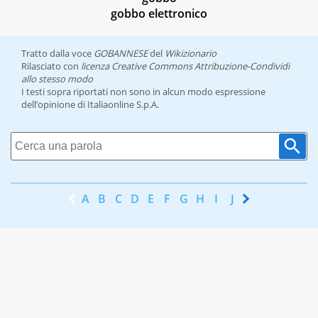
gobbo elettronico
Tratto dalla voce
GOBANNESE
del
Wikizionario
Rilasciato con
licenza Creative Commons Attribuzione-Condividi
allo stesso modo
I testi sopra riportati non sono in alcun modo espressione
dell’opinione di Italiaonline S.p.A.
A
B
C
D
E
F
G
H
I
J
K
L
M
N