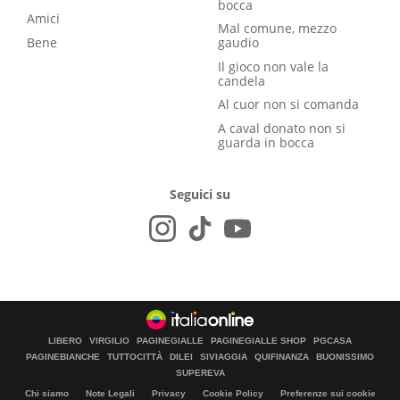
bocca
Amici
Mal comune, mezzo
Bene
gaudio
Il gioco non vale la
candela
Al cuor non si comanda
A caval donato non si
guarda in bocca
Seguici su
LIBERO
VIRGILIO
PAGINEGIALLE
PAGINEGIALLE SHOP
PGCASA
PAGINEBIANCHE
TUTTOCITTÀ
DILEI
SIVIAGGIA
QUIFINANZA
BUONISSIMO
SUPEREVA
Chi siamo
Note Legali
Privacy
Cookie Policy
Preferenze sui cookie