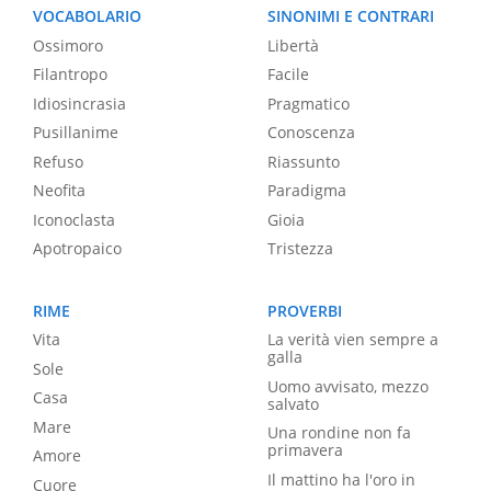
VOCABOLARIO
SINONIMI E CONTRARI
Ossimoro
Libertà
Filantropo
Facile
Idiosincrasia
Pragmatico
Pusillanime
Conoscenza
Refuso
Riassunto
Neofita
Paradigma
Iconoclasta
Gioia
Apotropaico
Tristezza
RIME
PROVERBI
Vita
La verità vien sempre a
galla
Sole
Uomo avvisato, mezzo
Casa
salvato
Mare
Una rondine non fa
primavera
Amore
Il mattino ha l'oro in
Cuore