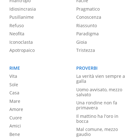
Filantropo
Facile
Idiosincrasia
Pragmatico
Pusillanime
Conoscenza
Refuso
Riassunto
Neofita
Paradigma
Iconoclasta
Gioia
Apotropaico
Tristezza
RIME
PROVERBI
Vita
La verità vien sempre a
galla
Sole
Uomo avvisato, mezzo
Casa
salvato
Mare
Una rondine non fa
primavera
Amore
Il mattino ha l'oro in
Cuore
bocca
Amici
Mal comune, mezzo
Bene
gaudio