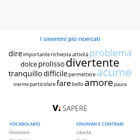
I sinonimi più ricercati
problema
dire
importante
richiesta
attività
divertente
prolisso
dolce
acume
tranquillo
difficile
permettere
amore
fare
particolare
bello
inerme
paura
SAPERE
VOCABOLARIO
SINONIMI E CONTRARI
Ossimoro
Libertà