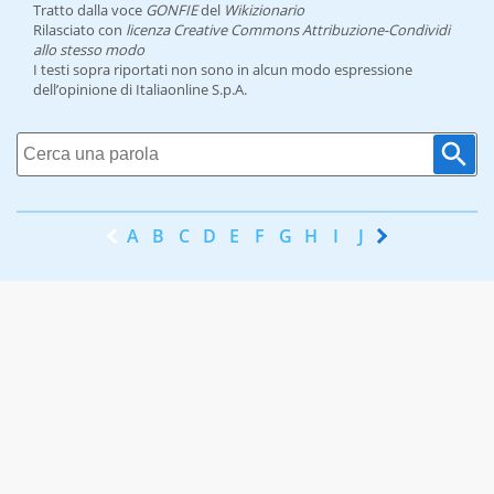
Tratto dalla voce
GONFIE
del
Wikizionario
Rilasciato con
licenza Creative Commons Attribuzione-Condividi
allo stesso modo
I testi sopra riportati non sono in alcun modo espressione
dell’opinione di Italiaonline S.p.A.
A
B
C
D
E
F
G
H
I
J
K
L
M
N