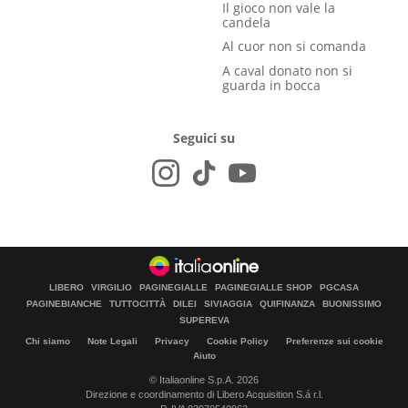
Il gioco non vale la
candela
Al cuor non si comanda
A caval donato non si
guarda in bocca
Seguici su
LIBERO
VIRGILIO
PAGINEGIALLE
PAGINEGIALLE SHOP
PGCASA
PAGINEBIANCHE
TUTTOCITTÀ
DILEI
SIVIAGGIA
QUIFINANZA
BUONISSIMO
SUPEREVA
Chi siamo
Note Legali
Privacy
Cookie Policy
Preferenze sui cookie
Aiuto
© Italiaonline S.p.A. 2026
Direzione e coordinamento di Libero Acquisition S.á r.l.