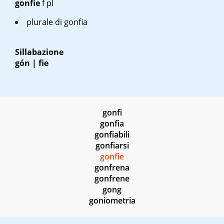
gonfie
f pl
plurale di
gonfia
Sillabazione
gón | fie
gonfi
gonfia
gonfiabili
gonfiarsi
gonfie
gonfrena
gonfrene
gong
goniometria