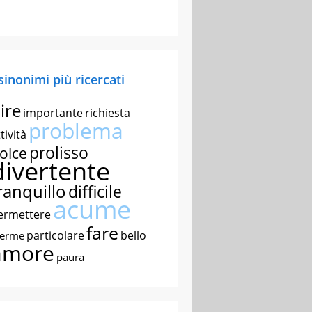
 sinonimi più ricercati
ire
importante
richiesta
problema
tività
prolisso
olce
divertente
ranquillo
difficile
acume
ermettere
fare
particolare
bello
nerme
amore
paura