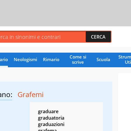
Come si
Strum
ario
Neologismi
Rimario
Scuola
scrive
Uti
ano:
Grafemi
graduare
graduatoria
graduazioni
grafema