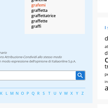
grafemi
graffetta
graffettatrice
graffette
graffi
I
d
at
d
nario
ns Attribuzione-Condividi allo stesso modo
un modo espressione dell’opinione di Italiaonline S.p.A.
t
p
i
K
L
M
N
O
P
Q
R
S
T
U
V
W
X
Y
Z