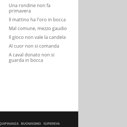
Una rondine non fa
primavera
Il mattino ha l'oro in bocca
Mal comune, mezzo gaudio
Il gioco non vale la candela
Al cuor non si comanda
A caval donato non si
guarda in bocca
QUIFINANZA
BUONISSIMO
SUPEREVA