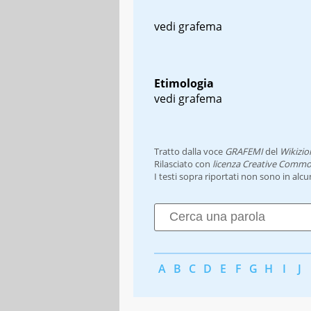
vedi grafema
Etimologia
vedi grafema
Tratto dalla voce
GRAFEMI
del
Wikizio
Rilasciato con
licenza Creative Commo
I testi sopra riportati non sono in alc
A
B
C
D
E
F
G
H
I
J