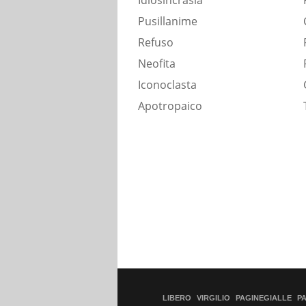
Idiosincrasia
Pusillanime
Refuso
Neofita
Iconoclasta
Apotropaico
LIBERO
VIRGILIO
PAGINEGIALLE
P