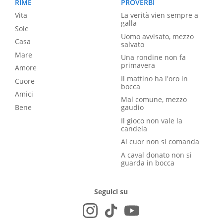
RIME
PROVERBI
Vita
La verità vien sempre a
galla
Sole
Uomo avvisato, mezzo
Casa
salvato
Mare
Una rondine non fa
primavera
Amore
Il mattino ha l'oro in
Cuore
bocca
Amici
Mal comune, mezzo
Bene
gaudio
Il gioco non vale la
candela
Al cuor non si comanda
A caval donato non si
guarda in bocca
Seguici su