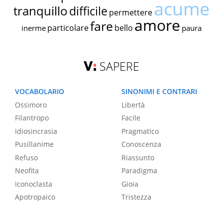
acume
tranquillo
difficile
permettere
amore
fare
particolare
bello
inerme
paura
SAPERE
VOCABOLARIO
SINONIMI E CONTRARI
Ossimoro
Libertà
Filantropo
Facile
Idiosincrasia
Pragmatico
Pusillanime
Conoscenza
Refuso
Riassunto
Neofita
Paradigma
Iconoclasta
Gioia
Apotropaico
Tristezza