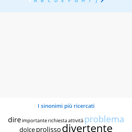
A
B
C
D
E
F
G
H
I
J
K
L
M
N
I sinonimi più ricercati
problema
dire
importante
richiesta
attività
divertente
prolisso
dolce