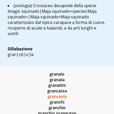
(zoologia) Crostaceo decapode della specie
Image: squinado|Maja squinado+species:Maja
squinado+|Maja squinado+Maja squinado
caratterizzato dal tipico carapace a forma di cuore,
ricoperto di aculei e balanidi, e da arti lunghi e
sottili
Sillabazione
gran|cé|o|la
granaio
granata
granatini
grancassa
granceola
granchi
granchio
granchio orangutan