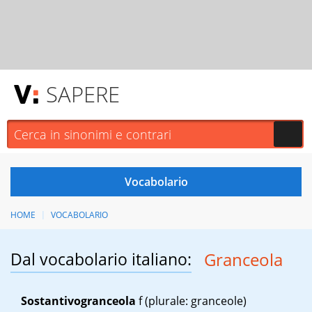
SAPERE
HOME
VOCABOLARIO
Dal vocabolario italiano:
Granceola
Sostantivo
granceola
f
(plurale: granceole)