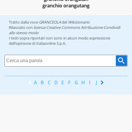
granchio orangutang
Tratto dalla voce
GRANCEOLA
del
Wikizionario
Rilasciato con
licenza Creative Commons Attribuzione-Condividi
allo stesso modo
I testi sopra riportati non sono in alcun modo espressione
dell’opinione di Italiaonline S.p.A.
A
B
C
D
E
F
G
H
I
J
K
L
M
N