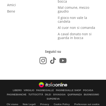
bocca
Amici
Mal comune, mezzo
Bene
gaudio
Il gioco non vale la
candela
Al cuor non si comanda
A caval donato non si
guarda in bocca
Seguici su
LIBERO
VIRGILIO
PAGINEGIALLE
PAGINEGIALLE SHOP
PGCASA
PAGINEBIANCHE
TUTTOCITTÀ
DILEI
SIVIAGGIA
QUIFINANZA
BUONISSIMO
SUPEREVA
Chi siamo
Note Legali
Privacy
Cookie Policy
Preferenze sui cookie