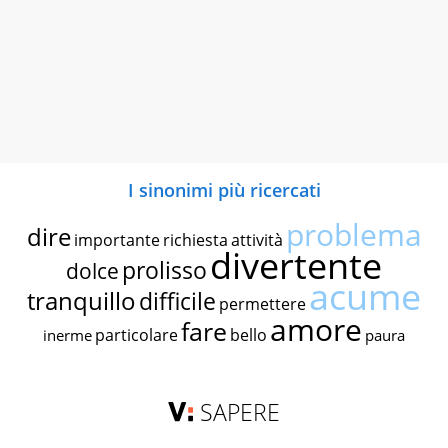
I sinonimi più ricercati
problema
dire
importante
richiesta
attività
divertente
prolisso
dolce
acume
tranquillo
difficile
permettere
amore
fare
particolare
bello
inerme
paura
SAPERE