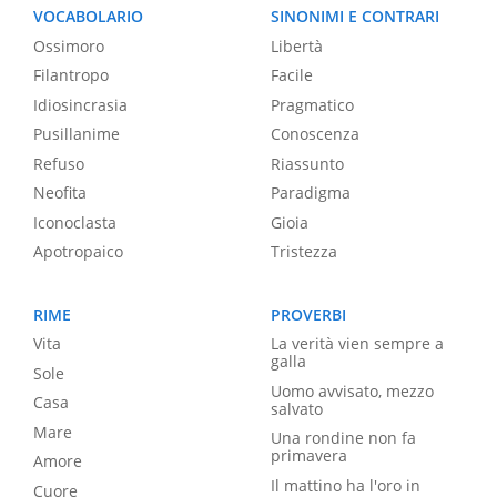
VOCABOLARIO
SINONIMI E CONTRARI
Ossimoro
Libertà
Filantropo
Facile
Idiosincrasia
Pragmatico
Pusillanime
Conoscenza
Refuso
Riassunto
Neofita
Paradigma
Iconoclasta
Gioia
Apotropaico
Tristezza
RIME
PROVERBI
Vita
La verità vien sempre a
galla
Sole
Uomo avvisato, mezzo
Casa
salvato
Mare
Una rondine non fa
primavera
Amore
Il mattino ha l'oro in
Cuore