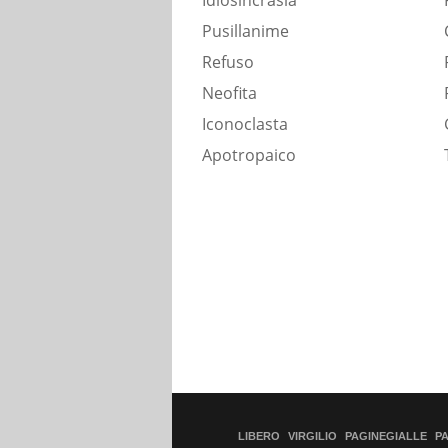
Idiosincrasia
Pusillanime
Refuso
Neofita
Iconoclasta
Apotropaico
LIBERO
VIRGILIO
PAGINEGIALLE
P