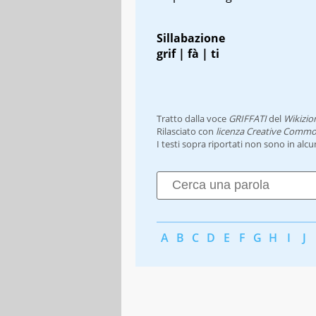
Sillabazione
grif | fà | ti
Tratto dalla voce
GRIFFATI
del
Wikizio
Rilasciato con
licenza Creative Commo
I testi sopra riportati non sono in alc
A
B
C
D
E
F
G
H
I
J