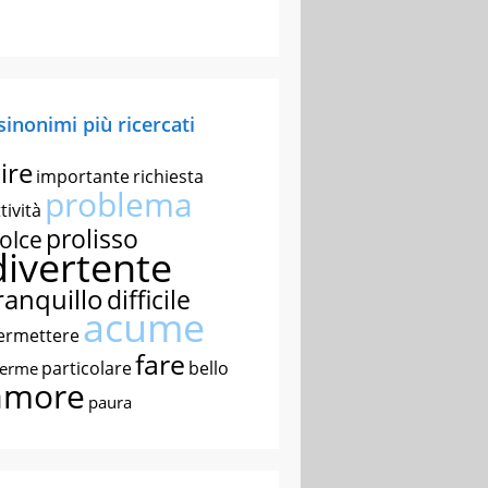
 sinonimi più ricercati
ire
importante
richiesta
problema
tività
prolisso
olce
divertente
ranquillo
difficile
acume
ermettere
fare
particolare
bello
nerme
amore
paura