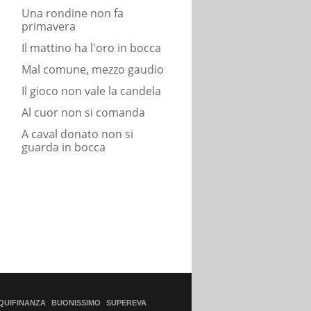
Una rondine non fa
primavera
Il mattino ha l'oro in bocca
Mal comune, mezzo gaudio
Il gioco non vale la candela
Al cuor non si comanda
A caval donato non si
guarda in bocca
QUIFINANZA
BUONISSIMO
SUPEREVA