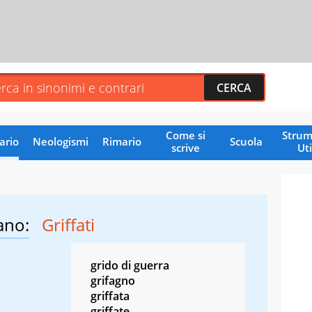
Come si
Strum
ario
Neologismi
Rimario
Scuola
scrive
Uti
ano:
Griffati
grido di guerra
grifagno
griffata
griffate