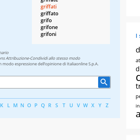
griffati
griffato
grifo
grifone
grifoni
I
d
nario
ns Attribuzione-Condividi allo stesso modo
at
un modo espressione dell’opinione di Italiaonline S.p.A.
d
t
p
K
L
M
N
O
P
Q
R
S
T
U
V
W
X
Y
Z
i