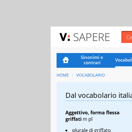
SAPERE
Sinonimi e
Vocabol
contrari
HOME
VOCABOLARIO
Dal vocabolario itali
Aggettivo, forma flessa
griffati
m pl
plurale di
griffato