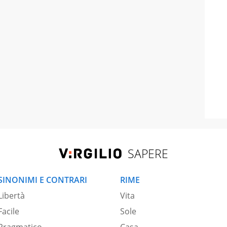
SAPERE
SINONIMI E CONTRARI
RIME
Libertà
Vita
Facile
Sole