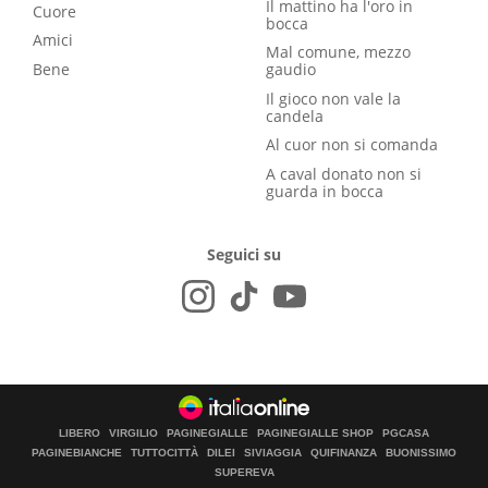
Il mattino ha l'oro in
Cuore
bocca
Amici
Mal comune, mezzo
Bene
gaudio
Il gioco non vale la
candela
Al cuor non si comanda
A caval donato non si
guarda in bocca
Seguici su
LIBERO
VIRGILIO
PAGINEGIALLE
PAGINEGIALLE SHOP
PGCASA
PAGINEBIANCHE
TUTTOCITTÀ
DILEI
SIVIAGGIA
QUIFINANZA
BUONISSIMO
SUPEREVA