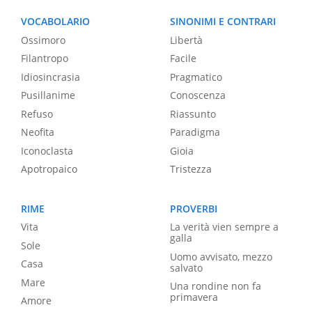
VOCABOLARIO
SINONIMI E CONTRARI
Ossimoro
Libertà
Filantropo
Facile
Idiosincrasia
Pragmatico
Pusillanime
Conoscenza
Refuso
Riassunto
Neofita
Paradigma
Iconoclasta
Gioia
Apotropaico
Tristezza
RIME
PROVERBI
Vita
La verità vien sempre a
galla
Sole
Uomo avvisato, mezzo
Casa
salvato
Mare
Una rondine non fa
primavera
Amore