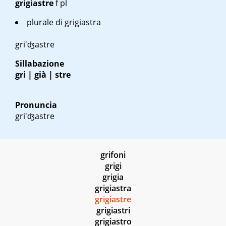
grigiastre
f pl
plurale di
grigiastra
gri'ʤastre
Sillabazione
gri | già | stre
Pronuncia
gri'ʤastre
grifoni
grigi
grigia
grigiastra
grigiastre
grigiastri
grigiastro