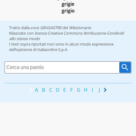
grigie
grigio
Tratto dalla voce
GRIGIASTRE
del
Wikizionario
Rilasciato con
licenza Creative Commons Attribuzione-Condividi
allo stesso modo
I testi sopra riportati non sono in alcun modo espressione
dell’opinione di Italiaonline S.p.A.
A
B
C
D
E
F
G
H
I
J
K
L
M
N