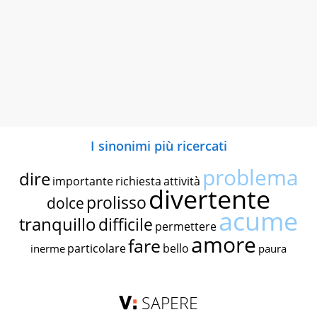
I sinonimi più ricercati
problema
dire
importante
richiesta
attività
divertente
prolisso
dolce
acume
tranquillo
difficile
permettere
amore
fare
particolare
bello
inerme
paura
SAPERE