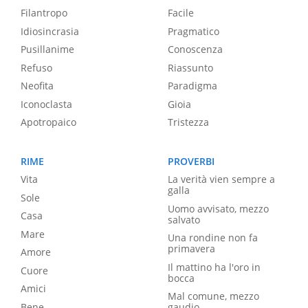
Filantropo
Facile
Idiosincrasia
Pragmatico
Pusillanime
Conoscenza
Refuso
Riassunto
Neofita
Paradigma
Iconoclasta
Gioia
Apotropaico
Tristezza
RIME
PROVERBI
Vita
La verità vien sempre a
galla
Sole
Uomo avvisato, mezzo
Casa
salvato
Mare
Una rondine non fa
primavera
Amore
Il mattino ha l'oro in
Cuore
bocca
Amici
Mal comune, mezzo
Bene
gaudio