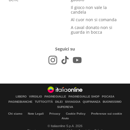
Il gioco non vale la
candela
Al cuor non si comanda
A caval donato non si
guarda in bocca
Seguici su
LIBERO
VIRGILIO
PAGINEGIALLE
PAGINEGIALLE SHOP
PGCASA
PAGINEBIANCHE
TUTTOCITTÀ
DILEI
SIVIAGGIA
QUIFINANZA
BUONISSIMO
SUPEREVA
Chi siamo
Note Legali
Privacy
Cookie Policy
Preferenze sui cookie
Aiuto
© Italiaonline S.p.A. 2026