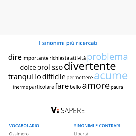
I sinonimi più ricercati
problema
dire
importante
richiesta
attività
divertente
prolisso
dolce
acume
tranquillo
difficile
permettere
amore
fare
particolare
bello
inerme
paura
SAPERE
VOCABOLARIO
SINONIMI E CONTRARI
Ossimoro
Libertà