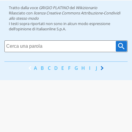
Tratto dalla voce
GRIGIO PLATINO
del
Wikizionario
Rilasciato con
licenza Creative Commons Attribuzione-Condividi
allo stesso modo
I testi sopra riportati non sono in alcun modo espressione
dell’opinione di Italiaonline S.p.A.
A
B
C
D
E
F
G
H
I
J
K
L
M
N