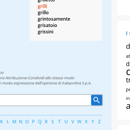
grilli
grillo
grintosamente
grisatoio
grissini
I
d
at
d
io
t
ns Attribuzione-Condividi allo stesso modo
un modo espressione dell’opinione di Italiaonline S.p.A.
p
i
K
L
M
N
O
P
Q
R
S
T
U
V
W
X
Y
Z