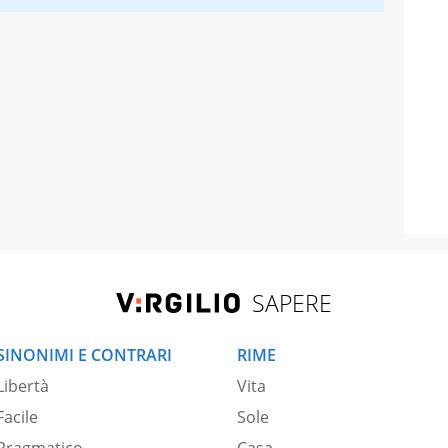
SAPERE
SINONIMI E CONTRARI
RIME
Libertà
Vita
Facile
Sole