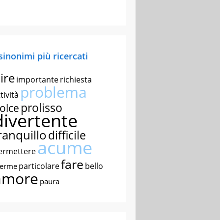
 sinonimi più ricercati
ire
importante
richiesta
problema
tività
prolisso
olce
divertente
ranquillo
difficile
acume
ermettere
fare
particolare
bello
nerme
amore
paura