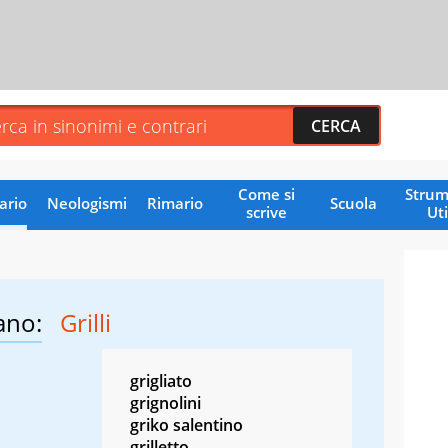
Come si
Strum
ario
Neologismi
Rimario
Scuola
scrive
Uti
ano:
Grilli
grigliato
grignolini
griko salentino
grilletto