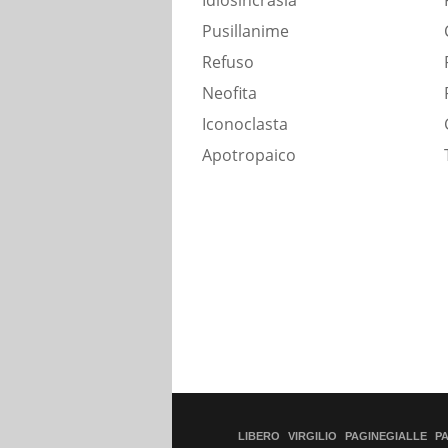
Idiosincrasia
Pusillanime
Refuso
Neofita
Iconoclasta
Apotropaico
LIBERO
VIRGILIO
PAGINEGIALLE
P