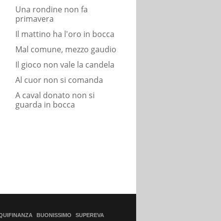
Una rondine non fa
primavera
Il mattino ha l'oro in bocca
Mal comune, mezzo gaudio
Il gioco non vale la candela
Al cuor non si comanda
A caval donato non si
guarda in bocca
QUIFINANZA
BUONISSIMO
SUPEREVA