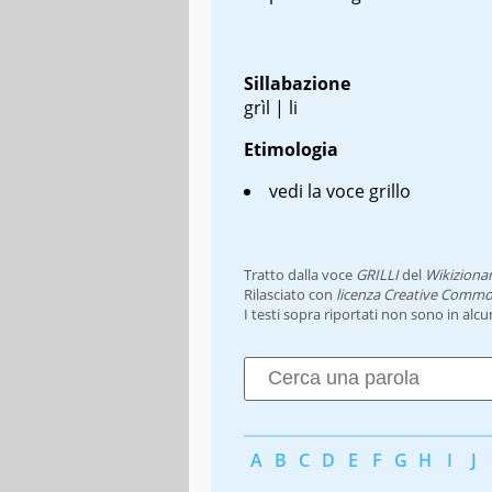
Sillabazione
grìl | li
Etimologia
vedi la voce grillo
Tratto dalla voce
GRILLI
del
Wikizionar
Rilasciato con
licenza Creative Commo
I testi sopra riportati non sono in alc
A
B
C
D
E
F
G
H
I
J