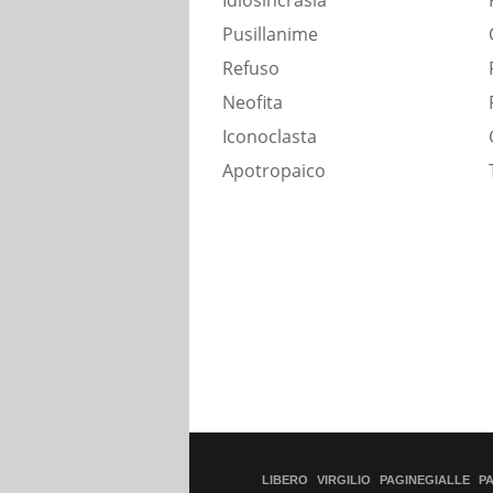
Idiosincrasia
Pusillanime
Refuso
Neofita
Iconoclasta
Apotropaico
LIBERO
VIRGILIO
PAGINEGIALLE
P