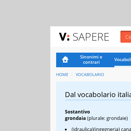
SAPERE
Sinonimi e
Vocabol
contrari
HOME
VOCABOLARIO
Dal vocabolario itali
Sostantivo
grondaia
(plurale: grondaie)
(idraulica)(ingegneria) cana