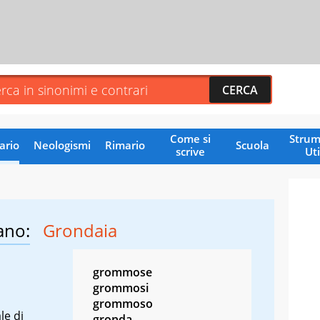
Come si
Strum
ario
Neologismi
Rimario
Scuola
scrive
Uti
ano:
Grondaia
grommose
grommosi
grommoso
le di
gronda