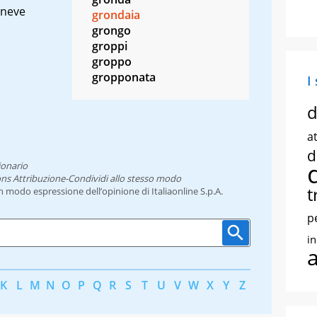
 neve
grondaia
grongo
groppi
groppo
gropponata
I
d
at
d
ionario
ns Attribuzione-Condividi allo stesso modo
t
un modo espressione dell’opinione di Italiaonline S.p.A.
p
i
K
L
M
N
O
P
Q
R
S
T
U
V
W
X
Y
Z