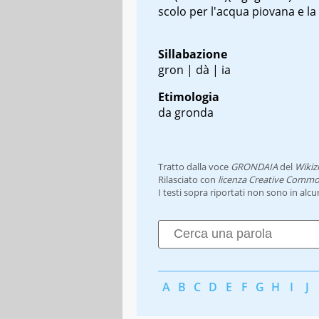
scolo per l'acqua piovana e la
Sillabazione
gron | dà | ia
Etimologia
da gronda
Tratto dalla voce
GRONDAIA
del
Wikiz
Rilasciato con
licenza Creative Commo
I testi sopra riportati non sono in alc
A
B
C
D
E
F
G
H
I
J