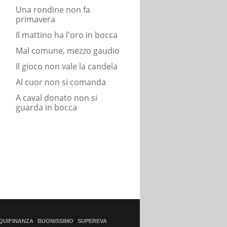
Una rondine non fa
primavera
Il mattino ha l'oro in bocca
Mal comune, mezzo gaudio
Il gioco non vale la candela
Al cuor non si comanda
A caval donato non si
guarda in bocca
QUIFINANZA
BUONISSIMO
SUPEREVA