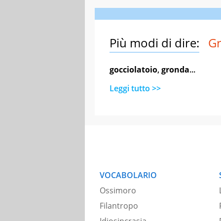
Più modi di dire:
Gr
gocciolatoio
,
gronda
...
Leggi tutto >>
VOCABOLARIO
Ossimoro
Filantropo