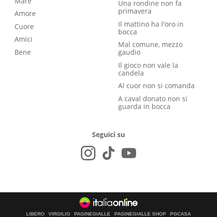
Mare
Una rondine non fa
primavera
Amore
Il mattino ha l'oro in
Cuore
bocca
Amici
Mal comune, mezzo
Bene
gaudio
Il gioco non vale la
candela
Al cuor non si comanda
A caval donato non si
guarda in bocca
Seguici su
LIBERO
VIRGILIO
PAGINEGIALLE
PAGINEGIALLE SHOP
PGCASA