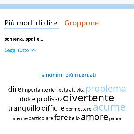
Più modi di dire:
Groppone
schiena
,
spalle
...
Leggi tutto >>
I sinonimi più ricercati
problema
dire
importante
richiesta
attività
divertente
prolisso
dolce
acume
tranquillo
difficile
permettere
amore
fare
particolare
bello
inerme
paura