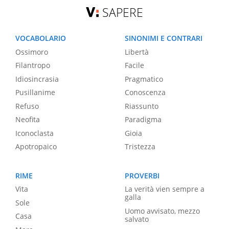
SAPERE
VOCABOLARIO
SINONIMI E CONTRARI
Ossimoro
Libertà
Filantropo
Facile
Idiosincrasia
Pragmatico
Pusillanime
Conoscenza
Refuso
Riassunto
Neofita
Paradigma
Iconoclasta
Gioia
Apotropaico
Tristezza
RIME
PROVERBI
Vita
La verità vien sempre a
galla
Sole
Uomo avvisato, mezzo
Casa
salvato