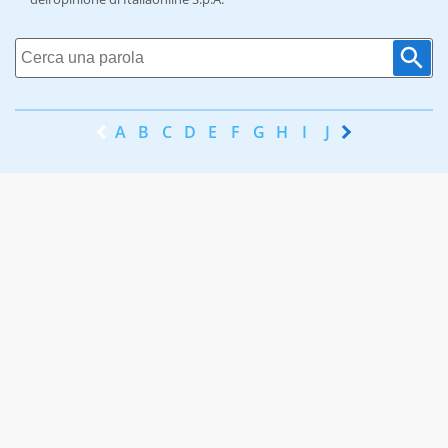
A
B
C
D
E
F
G
H
I
J
K
L
M
N