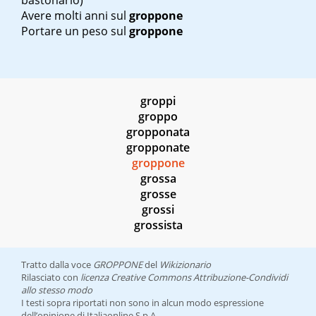
bastonarlo)
Avere molti anni sul
groppone
Portare un peso sul
groppone
groppi
groppo
gropponata
gropponate
groppone
grossa
grosse
grossi
grossista
Tratto dalla voce
GROPPONE
del
Wikizionario
Rilasciato con
licenza Creative Commons Attribuzione-Condividi
allo stesso modo
I testi sopra riportati non sono in alcun modo espressione
dell’opinione di Italiaonline S.p.A.