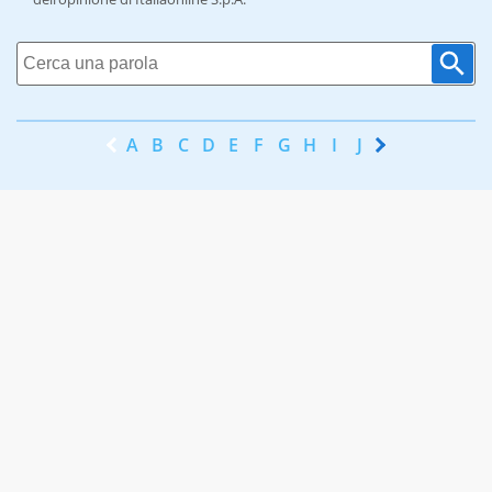
A
B
C
D
E
F
G
H
I
J
K
L
M
N