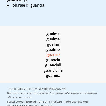
guance
f pl
plurale di
guancia
gualma
gualme
gualmi
gualmo
guance
guancia
guanciali
guancialini
guanina
Tratto dalla voce
GUANCE
del
Wikizionario
Rilasciato con
licenza Creative Commons Attribuzione-Condividi
allo stesso modo
I testi sopra riportati non sono in alcun modo espressione
dell’opinione di Italiaonline S.p.A.