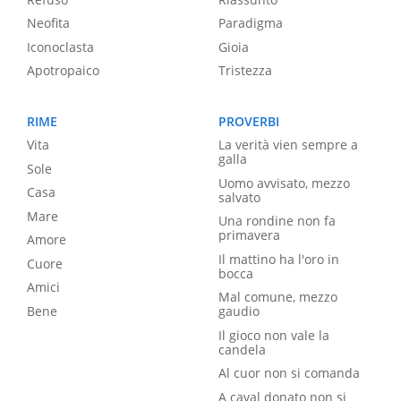
Neofita
Paradigma
Iconoclasta
Gioia
Apotropaico
Tristezza
RIME
PROVERBI
Vita
La verità vien sempre a
galla
Sole
Uomo avvisato, mezzo
Casa
salvato
Mare
Una rondine non fa
primavera
Amore
Il mattino ha l'oro in
Cuore
bocca
Amici
Mal comune, mezzo
Bene
gaudio
Il gioco non vale la
candela
Al cuor non si comanda
A caval donato non si