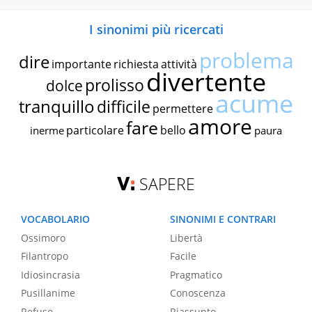
I sinonimi più ricercati
problema
dire
importante
richiesta
attività
divertente
prolisso
dolce
acume
tranquillo
difficile
permettere
amore
fare
particolare
bello
inerme
paura
SAPERE
VOCABOLARIO
SINONIMI E CONTRARI
Ossimoro
Libertà
Filantropo
Facile
Idiosincrasia
Pragmatico
Pusillanime
Conoscenza
Refuso
Riassunto