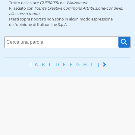
Tratto dalla voce
GUERRIERI
del
Wikizionario
Rilasciato con
licenza Creative Commons Attribuzione-Condividi
allo stesso modo
I testi sopra riportati non sono in alcun modo espressione
dell’opinione di Italiaonline S.p.A.
A
B
C
D
E
F
G
H
I
J
K
L
M
N