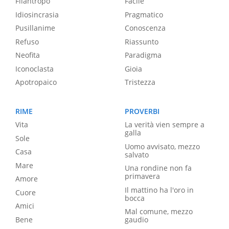
Filantropo
Facile
Idiosincrasia
Pragmatico
Pusillanime
Conoscenza
Refuso
Riassunto
Neofita
Paradigma
Iconoclasta
Gioia
Apotropaico
Tristezza
RIME
PROVERBI
Vita
La verità vien sempre a
galla
Sole
Uomo avvisato, mezzo
Casa
salvato
Mare
Una rondine non fa
primavera
Amore
Il mattino ha l'oro in
Cuore
bocca
Amici
Mal comune, mezzo
Bene
gaudio