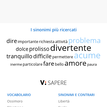
I sinonimi più ricercati
problema
dire
importante
richiesta
attività
divertente
prolisso
dolce
acume
tranquillo
difficile
permettere
amore
fare
particolare
bello
inerme
paura
SAPERE
VOCABOLARIO
SINONIMI E CONTRARI
Ossimoro
Libertà