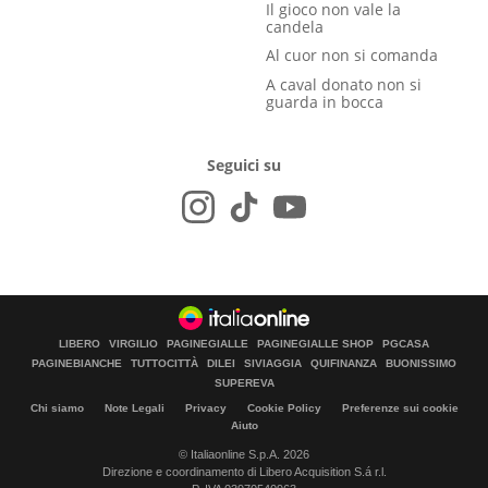
Il gioco non vale la
candela
Al cuor non si comanda
A caval donato non si
guarda in bocca
Seguici su
LIBERO
VIRGILIO
PAGINEGIALLE
PAGINEGIALLE SHOP
PGCASA
PAGINEBIANCHE
TUTTOCITTÀ
DILEI
SIVIAGGIA
QUIFINANZA
BUONISSIMO
SUPEREVA
Chi siamo
Note Legali
Privacy
Cookie Policy
Preferenze sui cookie
Aiuto
© Italiaonline S.p.A. 2026
Direzione e coordinamento di Libero Acquisition S.á r.l.