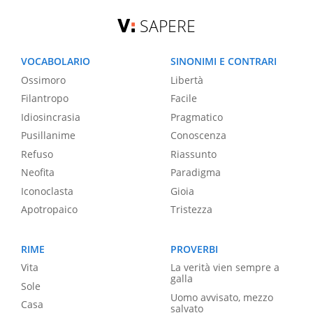
SAPERE
VOCABOLARIO
SINONIMI E CONTRARI
Ossimoro
Libertà
Filantropo
Facile
Idiosincrasia
Pragmatico
Pusillanime
Conoscenza
Refuso
Riassunto
Neofita
Paradigma
Iconoclasta
Gioia
Apotropaico
Tristezza
RIME
PROVERBI
Vita
La verità vien sempre a
galla
Sole
Uomo avvisato, mezzo
Casa
salvato