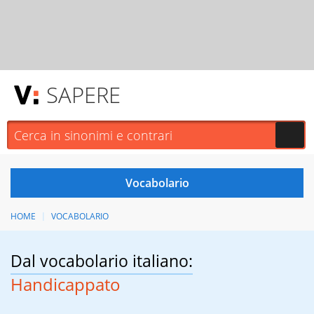
SAPERE
HOME
VOCABOLARIO
Dal vocabolario italiano:
Handicappato