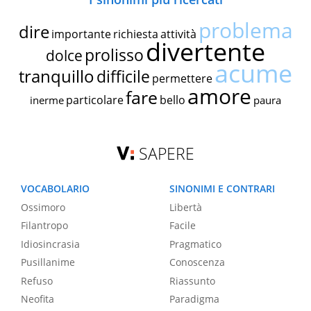
problema
dire
importante
richiesta
attività
divertente
prolisso
dolce
acume
tranquillo
difficile
permettere
amore
fare
particolare
bello
inerme
paura
SAPERE
VOCABOLARIO
SINONIMI E CONTRARI
Ossimoro
Libertà
Filantropo
Facile
Idiosincrasia
Pragmatico
Pusillanime
Conoscenza
Refuso
Riassunto
Neofita
Paradigma