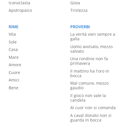
Iconoclasta
Gioia
Apotropaico
Tristezza
RIME
PROVERBI
Vita
La verità vien sempre a
galla
Sole
Uomo avvisato, mezzo
Casa
salvato
Mare
Una rondine non fa
primavera
Amore
Il mattino ha l'oro in
Cuore
bocca
Amici
Mal comune, mezzo
Bene
gaudio
Il gioco non vale la
candela
Al cuor non si comanda
A caval donato non si
guarda in bocca