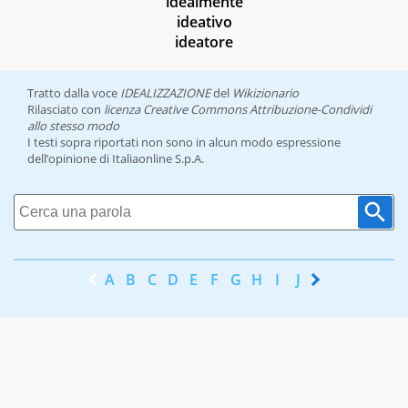
idealmente
ideativo
ideatore
Tratto dalla voce
IDEALIZZAZIONE
del
Wikizionario
Rilasciato con
licenza Creative Commons Attribuzione-Condividi
allo stesso modo
I testi sopra riportati non sono in alcun modo espressione
dell’opinione di Italiaonline S.p.A.
A
B
C
D
E
F
G
H
I
J
K
L
M
N