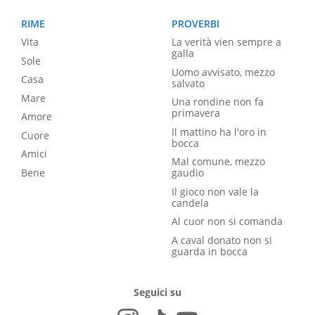
RIME
PROVERBI
Vita
La verità vien sempre a
galla
Sole
Uomo avvisato, mezzo
Casa
salvato
Mare
Una rondine non fa
primavera
Amore
Il mattino ha l'oro in
Cuore
bocca
Amici
Mal comune, mezzo
Bene
gaudio
Il gioco non vale la
candela
Al cuor non si comanda
A caval donato non si
guarda in bocca
Seguici su