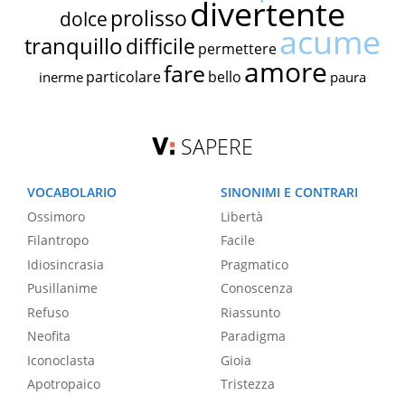
divertente
prolisso
dolce
acume
tranquillo
difficile
permettere
amore
fare
particolare
bello
inerme
paura
SAPERE
VOCABOLARIO
SINONIMI E CONTRARI
Ossimoro
Libertà
Filantropo
Facile
Idiosincrasia
Pragmatico
Pusillanime
Conoscenza
Refuso
Riassunto
Neofita
Paradigma
Iconoclasta
Gioia
Apotropaico
Tristezza