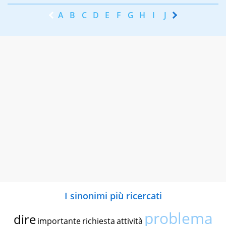
A
B
C
D
E
F
G
H
I
J
K
L
M
N
I sinonimi più ricercati
problema
dire
importante
richiesta
attività