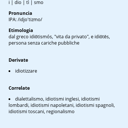
i | dio | tì | smo
Pronuncia
IPA: /idjo'tizmo/
Etimologia
dal greco
idiōtismós
, "vita da privato", e
idiōtēs
,
persona senza cariche pubbliche
Derivate
idiotizzare
Correlate
dialettalismo, idiotismi inglesi, idiotismi
lombardi, idiotismi napoletani, idiotismi spagnoli,
idiotismi toscani, regionalismo