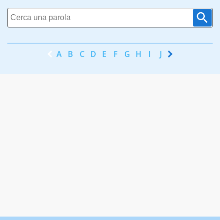
A
B
C
D
E
F
G
H
I
J
K
L
M
N