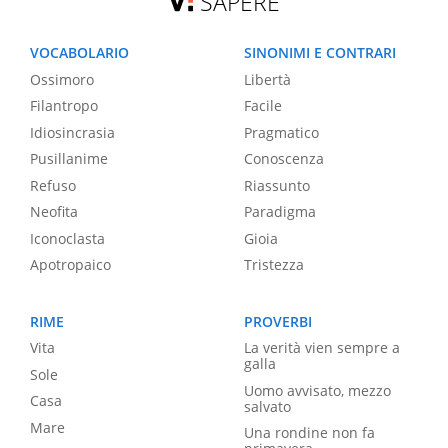
SAPERE
VOCABOLARIO
SINONIMI E CONTRARI
Ossimoro
Libertà
Filantropo
Facile
Idiosincrasia
Pragmatico
Pusillanime
Conoscenza
Refuso
Riassunto
Neofita
Paradigma
Iconoclasta
Gioia
Apotropaico
Tristezza
RIME
PROVERBI
Vita
La verità vien sempre a
galla
Sole
Uomo avvisato, mezzo
Casa
salvato
Mare
Una rondine non fa