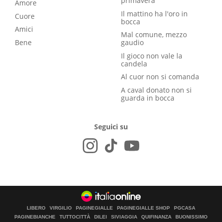
primavera
Amore
Il mattino ha l'oro in
Cuore
bocca
Amici
Mal comune, mezzo
Bene
gaudio
Il gioco non vale la
candela
Al cuor non si comanda
A caval donato non si
guarda in bocca
Seguici su
LIBERO
VIRGILIO
PAGINEGIALLE
PAGINEGIALLE SHOP
PGCASA
PAGINEBIANCHE
TUTTOCITTÀ
DILEI
SIVIAGGIA
QUIFINANZA
BUONISSIMO