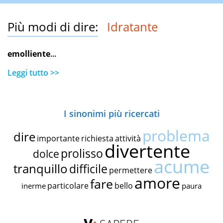
Più modi di dire:
Idratante
emolliente
...
Leggi tutto >>
I sinonimi più ricercati
problema
dire
importante
richiesta
attività
divertente
prolisso
dolce
acume
tranquillo
difficile
permettere
amore
fare
particolare
bello
inerme
paura