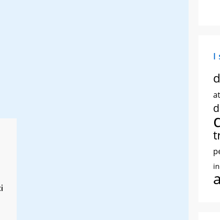
I
d
at
d
t
p
i
i