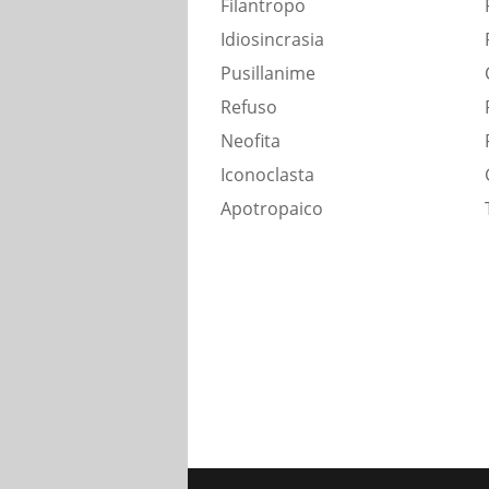
Filantropo
Idiosincrasia
Pusillanime
Refuso
Neofita
Iconoclasta
Apotropaico