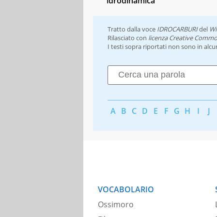
idrodinamica
Tratto dalla voce
IDROCARBURI
del
Wi
Rilasciato con
licenza Creative Commo
I testi sopra riportati non sono in alc
A
B
C
D
E
F
G
H
I
J
VOCABOLARIO
Ossimoro