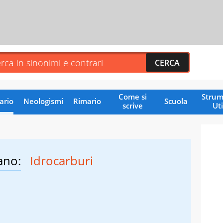
Come si
Strum
ario
Neologismi
Rimario
Scuola
scrive
Uti
ano:
Idrocarburi