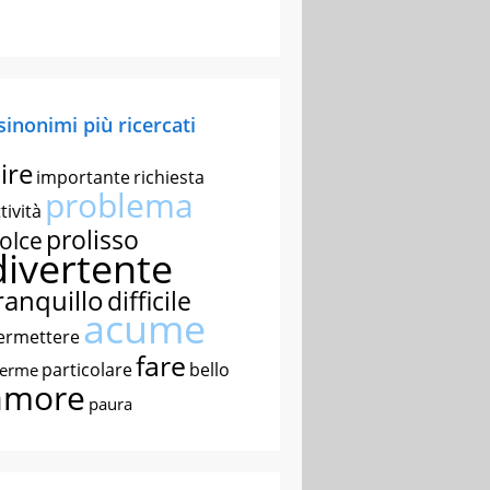
 sinonimi più ricercati
ire
importante
richiesta
problema
tività
prolisso
olce
divertente
ranquillo
difficile
acume
ermettere
fare
particolare
bello
nerme
amore
paura