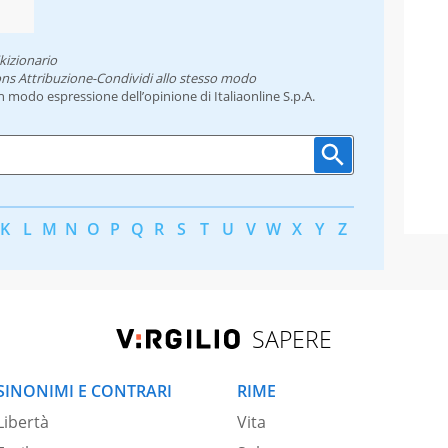
kizionario
ns Attribuzione-Condividi allo stesso modo
un modo espressione dell’opinione di Italiaonline S.p.A.
K
L
M
N
O
P
Q
R
S
T
U
V
W
X
Y
Z
SAPERE
SINONIMI E CONTRARI
RIME
Libertà
Vita