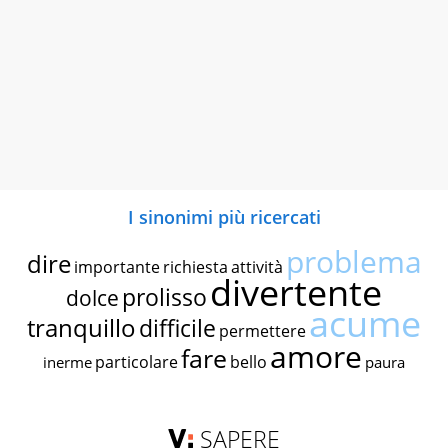
I sinonimi più ricercati
problema
dire
importante
richiesta
attività
divertente
prolisso
dolce
acume
tranquillo
difficile
permettere
amore
fare
particolare
bello
inerme
paura
SAPERE