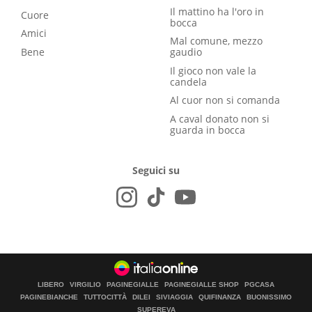
Il mattino ha l'oro in
Cuore
bocca
Amici
Mal comune, mezzo
Bene
gaudio
Il gioco non vale la
candela
Al cuor non si comanda
A caval donato non si
guarda in bocca
Seguici su
LIBERO
VIRGILIO
PAGINEGIALLE
PAGINEGIALLE SHOP
PGCASA
PAGINEBIANCHE
TUTTOCITTÀ
DILEI
SIVIAGGIA
QUIFINANZA
BUONISSIMO
SUPEREVA