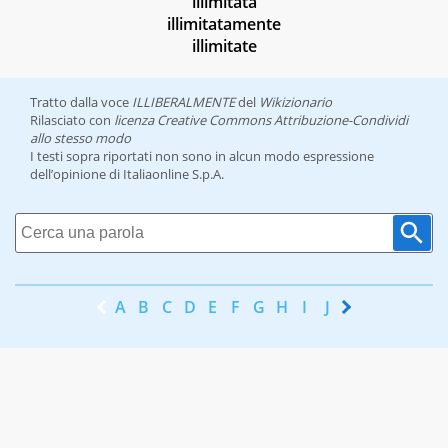
illimitata
illimitatamente
illimitate
Tratto dalla voce
ILLIBERALMENTE
del
Wikizionario
Rilasciato con
licenza Creative Commons Attribuzione-Condividi
allo stesso modo
I testi sopra riportati non sono in alcun modo espressione
dell’opinione di Italiaonline S.p.A.
A
B
C
D
E
F
G
H
I
J
K
L
M
N