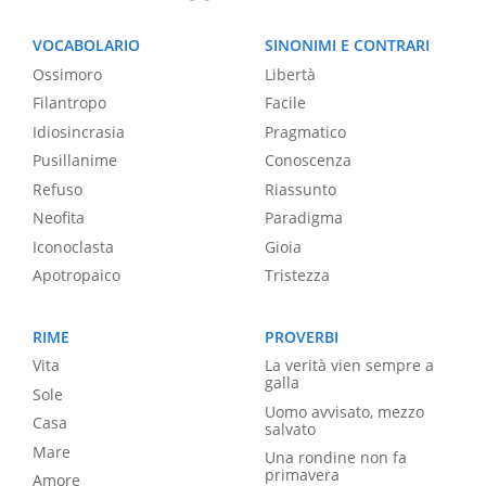
VOCABOLARIO
SINONIMI E CONTRARI
Ossimoro
Libertà
Filantropo
Facile
Idiosincrasia
Pragmatico
Pusillanime
Conoscenza
Refuso
Riassunto
Neofita
Paradigma
Iconoclasta
Gioia
Apotropaico
Tristezza
RIME
PROVERBI
Vita
La verità vien sempre a
galla
Sole
Uomo avvisato, mezzo
Casa
salvato
Mare
Una rondine non fa
primavera
Amore