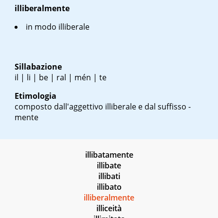
illiberalmente
in modo illiberale
Sillabazione
il | li | be | ral | mén | te
Etimologia
composto dall'aggettivo illiberale e dal suffisso -
mente
illibatamente
illibate
illibati
illibato
illiberalmente
illiceità