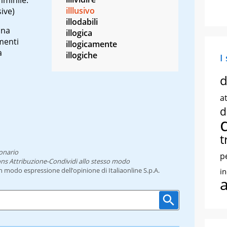
illlusivo
sive)
illodabili
una
illogica
imenti
illogicamente
à
illogiche
I
d
at
d
t
onario
p
ns Attribuzione-Condividi allo stesso modo
un modo espressione dell’opinione di Italiaonline S.p.A.
i