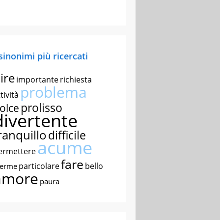
 sinonimi più ricercati
ire
importante
richiesta
problema
tività
prolisso
olce
divertente
ranquillo
difficile
acume
ermettere
fare
particolare
bello
nerme
amore
paura