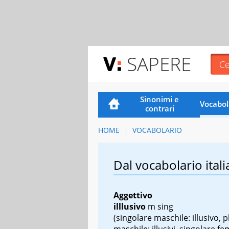
SAPERE
Sinonimi e
Vocabol
contrari
HOME
VOCABOLARIO
Dal vocabolario itali
Aggettivo
illlusivo
m sing
(singolare maschile: illusivo, p
maschile: illusivi, singolare fe