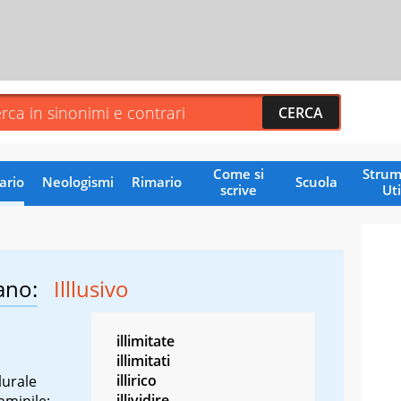
Come si
Strum
ario
Neologismi
Rimario
Scuola
scrive
Uti
ano:
Illlusivo
illimitate
illimitati
illirico
lurale
illividire
mminile: