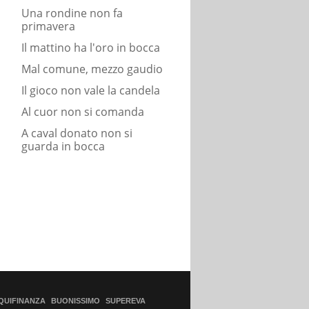
Una rondine non fa
primavera
Il mattino ha l'oro in bocca
Mal comune, mezzo gaudio
Il gioco non vale la candela
Al cuor non si comanda
A caval donato non si
guarda in bocca
QUIFINANZA
BUONISSIMO
SUPEREVA