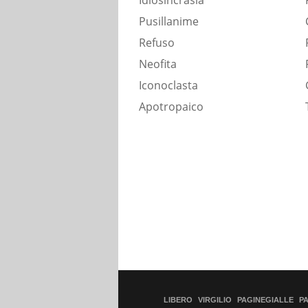
Idiosincrasia
Pusillanime
Refuso
Neofita
Iconoclasta
Apotropaico
LIBERO
VIRGILIO
PAGINEGIALLE
P