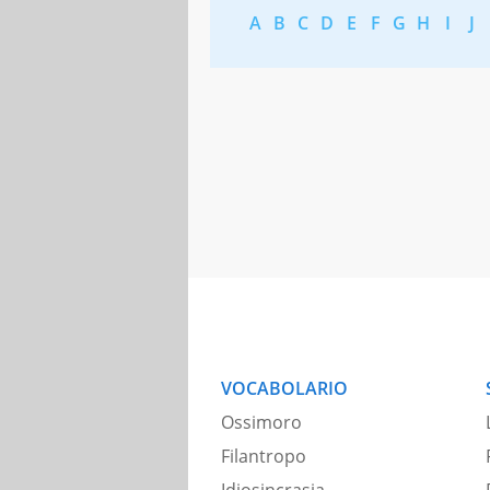
A
B
C
D
E
F
G
H
I
J
VOCABOLARIO
Ossimoro
Filantropo