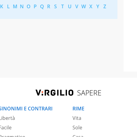
K
L
M
N
O
P
Q
R
S
T
U
V
W
X
Y
Z
SAPERE
SINONIMI E CONTRARI
RIME
Libertà
Vita
Facile
Sole