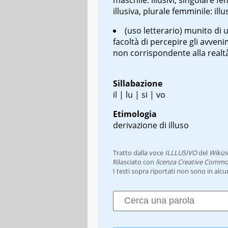
illusiva, plurale femminile: illu
(uso letterario) munito di 
facoltà di percepire gli avven
non corrispondente alla realt
Sillabazione
il | lu | si | vo
Etimologia
derivazione di illuso
Tratto dalla voce
ILLLUSIVO
del
Wikizi
Rilasciato con
licenza Creative Commo
I testi sopra riportati non sono in alc