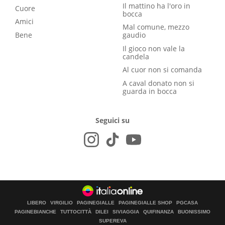
Il mattino ha l'oro in
Cuore
bocca
Amici
Mal comune, mezzo
Bene
gaudio
Il gioco non vale la
candela
Al cuor non si comanda
A caval donato non si
guarda in bocca
Seguici su
LIBERO
VIRGILIO
PAGINEGIALLE
PAGINEGIALLE SHOP
PGCASA
PAGINEBIANCHE
TUTTOCITTÀ
DILEI
SIVIAGGIA
QUIFINANZA
BUONISSIMO
SUPEREVA