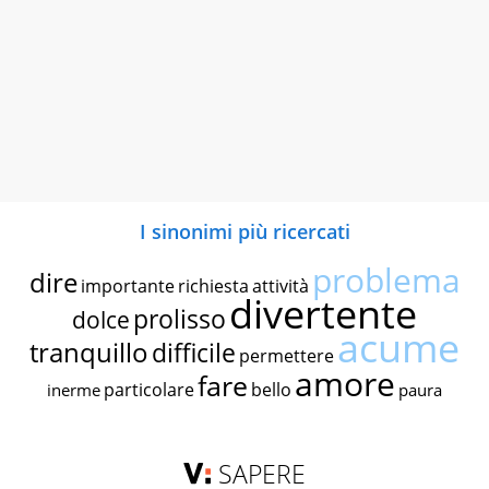
I sinonimi più ricercati
problema
dire
importante
richiesta
attività
divertente
prolisso
dolce
acume
tranquillo
difficile
permettere
amore
fare
particolare
bello
inerme
paura
SAPERE