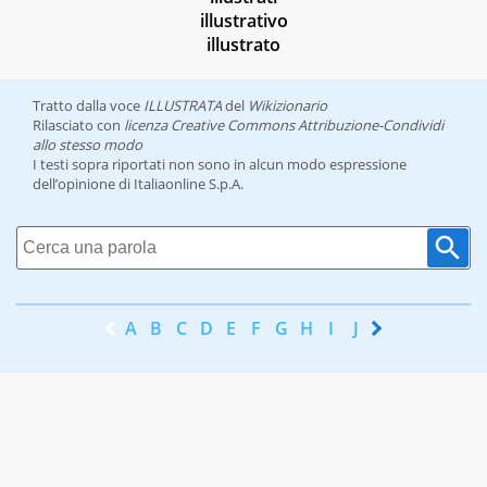
illustrativo
illustrato
Tratto dalla voce
ILLUSTRATA
del
Wikizionario
Rilasciato con
licenza Creative Commons Attribuzione-Condividi
allo stesso modo
I testi sopra riportati non sono in alcun modo espressione
dell’opinione di Italiaonline S.p.A.
A
B
C
D
E
F
G
H
I
J
K
L
M
N