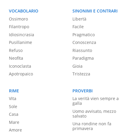
VOCABOLARIO
SINONIMI E CONTRARI
Ossimoro
Libertà
Filantropo
Facile
Idiosincrasia
Pragmatico
Pusillanime
Conoscenza
Refuso
Riassunto
Neofita
Paradigma
Iconoclasta
Gioia
Apotropaico
Tristezza
RIME
PROVERBI
Vita
La verità vien sempre a
galla
Sole
Uomo avvisato, mezzo
Casa
salvato
Mare
Una rondine non fa
primavera
Amore