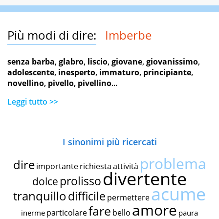
Più modi di dire:
Imberbe
senza barba
,
glabro
,
liscio
,
giovane
,
giovanissimo
,
adolescente
,
inesperto
,
immaturo
,
principiante
,
novellino
,
pivello
,
pivellino
...
Leggi tutto >>
I sinonimi più ricercati
problema
dire
importante
richiesta
attività
divertente
prolisso
dolce
acume
tranquillo
difficile
permettere
amore
fare
particolare
bello
inerme
paura