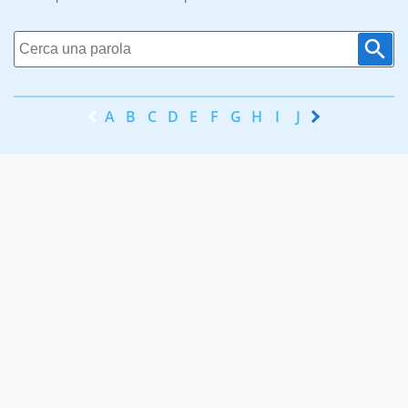
A
B
C
D
E
F
G
H
I
J
K
L
M
N