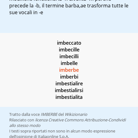
precede la -b, il termine barba,ae trasforma tutte le
sue vocali in -e
imbeccato
imbecille
imbecilli
imbelle
imberbe
imberbi
imbestialire
imbestialirsi
imbestialita
Tratto dalla voce
IMBERBE
del
Wikizionario
Rilasciato con
licenza Creative Commons Attribuzione-Condividi
allo stesso modo
I testi sopra riportati non sono in alcun modo espressione
dell’opinione di Italiaonline S.p.A.