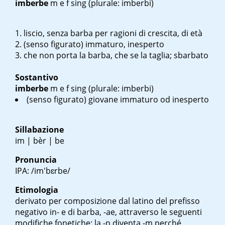
imberbe
m
e
f sing
(plurale: imberbi)
liscio, senza barba per ragioni di crescita, di età
(senso figurato) immaturo, inesperto
che non porta la barba, che se la taglia; sbarbato
Sostantivo
imberbe
m
e
f sing
(plurale: imberbi)
(senso figurato) giovane immaturo od inesperto
Sillabazione
im | bèr | be
Pronuncia
IPA: /im'bɛrbe/
Etimologia
derivato per composizione dal latino del prefisso
negativo
in-
e di
barba, -ae
, attraverso le seguenti
modifiche fonetiche: la -n diventa -m perché