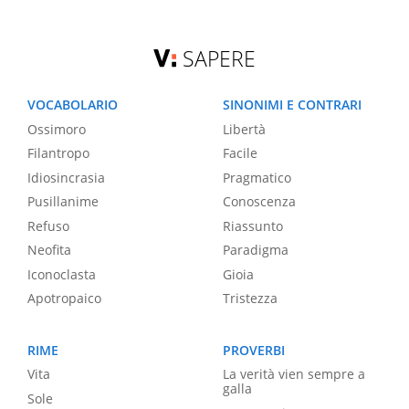
SAPERE
VOCABOLARIO
SINONIMI E CONTRARI
Ossimoro
Libertà
Filantropo
Facile
Idiosincrasia
Pragmatico
Pusillanime
Conoscenza
Refuso
Riassunto
Neofita
Paradigma
Iconoclasta
Gioia
Apotropaico
Tristezza
RIME
PROVERBI
Vita
La verità vien sempre a
galla
Sole