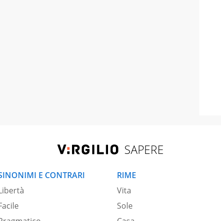
SAPERE
SINONIMI E CONTRARI
RIME
Libertà
Vita
Facile
Sole