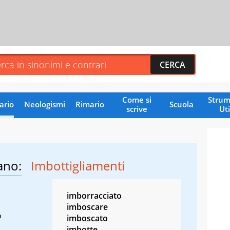
Come si
Strum
ario
Neologismi
Rimario
Scuola
scrive
Uti
ano:
Imbottigliamenti
imborracciato
imboscare
o
imboscato
imbotte