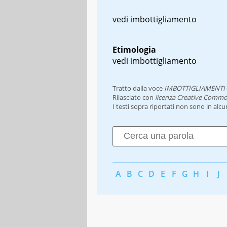
vedi imbottigliamento
Etimologia
vedi imbottigliamento
Tratto dalla voce
IMBOTTIGLIAMENTI
Rilasciato con
licenza Creative Commo
I testi sopra riportati non sono in alc
A
B
C
D
E
F
G
H
I
J