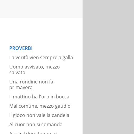
PROVERBI
La verità vien sempre a galla
Uomo avvisato, mezzo
salvato
Una rondine non fa
primavera
Il mattino ha l'oro in bocca
Mal comune, mezzo gaudio
Il gioco non vale la candela
Al cuor non si comanda
A caval donato non si