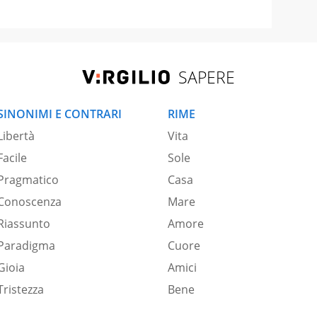
SAPERE
SINONIMI E CONTRARI
RIME
Libertà
Vita
Facile
Sole
Pragmatico
Casa
Conoscenza
Mare
Riassunto
Amore
Paradigma
Cuore
Gioia
Amici
Tristezza
Bene