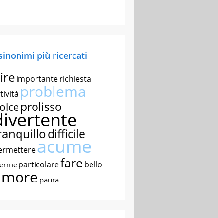
 sinonimi più ricercati
ire
importante
richiesta
problema
tività
prolisso
olce
divertente
ranquillo
difficile
acume
ermettere
fare
particolare
bello
nerme
amore
paura