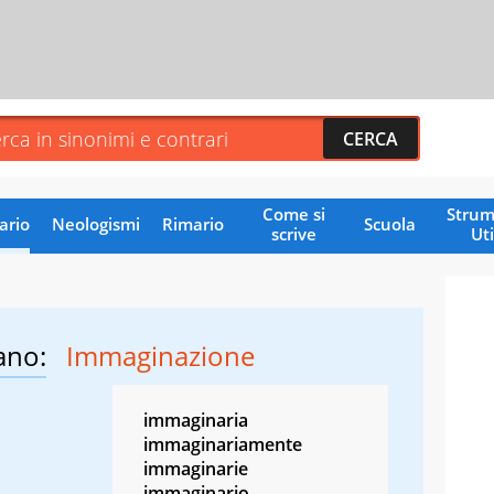
Come si
Strum
ario
Neologismi
Rimario
Scuola
scrive
Uti
ano:
Immaginazione
immaginaria
immaginariamente
immaginarie
immaginario