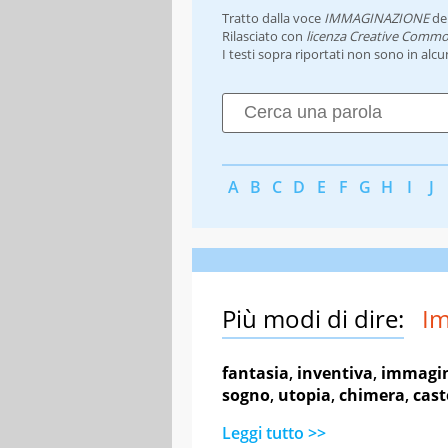
Tratto dalla voce
IMMAGINAZIONE
de
Rilasciato con
licenza Creative Commo
I testi sopra riportati non sono in alc
A
B
C
D
E
F
G
H
I
J
Più modi di dire:
I
fantasia
,
inventiva
,
immagin
sogno
,
utopia
,
chimera
,
cast
Leggi tutto >>