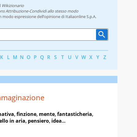
l
Wikizionario
ns Attribuzione-Condividi allo stesso modo
un modo espressione dell’opinione di Italiaonline S.p.A.
K
L
M
N
O
P
Q
R
S
T
U
V
W
X
Y
Z
mmaginazione
ativa
,
finzione
,
mente
,
fantasticheria
,
ello in aria
,
pensiero
,
idea
...