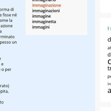
immaginazione
 forma di
immaginazioni
 fisse né
immagine
come la
immaginetta
razione
immagini
I
a
erminato
d
 spesso un
at
d
e
 e
t
e o per
p
i
rato)
pita,
ato