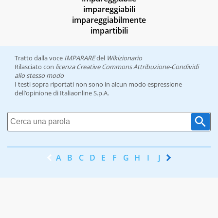
impareggiabili
impareggiabilmente
impartibili
Tratto dalla voce
IMPARARE
del
Wikizionario
Rilasciato con
licenza Creative Commons Attribuzione-Condividi
allo stesso modo
I testi sopra riportati non sono in alcun modo espressione
dell’opinione di Italiaonline S.p.A.
A
B
C
D
E
F
G
H
I
J
K
L
M
N