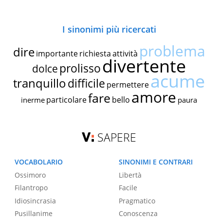
I sinonimi più ricercati
problema
dire
importante
richiesta
attività
divertente
prolisso
dolce
acume
tranquillo
difficile
permettere
amore
fare
particolare
bello
inerme
paura
SAPERE
VOCABOLARIO
SINONIMI E CONTRARI
Ossimoro
Libertà
Filantropo
Facile
Idiosincrasia
Pragmatico
Pusillanime
Conoscenza