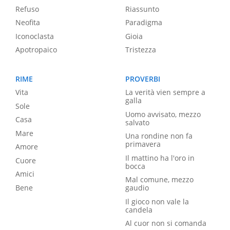
Refuso
Riassunto
Neofita
Paradigma
Iconoclasta
Gioia
Apotropaico
Tristezza
RIME
PROVERBI
Vita
La verità vien sempre a
galla
Sole
Uomo avvisato, mezzo
Casa
salvato
Mare
Una rondine non fa
primavera
Amore
Il mattino ha l'oro in
Cuore
bocca
Amici
Mal comune, mezzo
Bene
gaudio
Il gioco non vale la
candela
Al cuor non si comanda