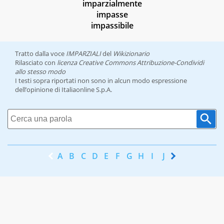
imparzialmente
impasse
impassibile
Tratto dalla voce
IMPARZIALI
del
Wikizionario
Rilasciato con
licenza Creative Commons Attribuzione-Condividi
allo stesso modo
I testi sopra riportati non sono in alcun modo espressione
dell’opinione di Italiaonline S.p.A.
A
B
C
D
E
F
G
H
I
J
K
L
M
N