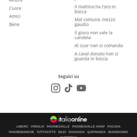
Il mattino ha l'oro in
Cuore
bocca
Amici
Mal comune, mezzo
Bene
gaudio
Il gioco non vale la
candela
Al cuor non si comanda
A caval donato non si
guarda in bocca
Seguici su
LIBERO
VIRGILIO
PAGINEGIALLE
PAGINEGIALLE SHOP
PGCASA
PAGINEBIANCHE
TUTTOCITTÀ
DILEI
SIVIAGGIA
QUIFINANZA
BUONISSIMO