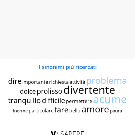
I sinonimi più ricercati
problema
dire
importante
richiesta
attività
divertente
prolisso
dolce
acume
tranquillo
difficile
permettere
amore
fare
particolare
bello
inerme
paura
SAPERE