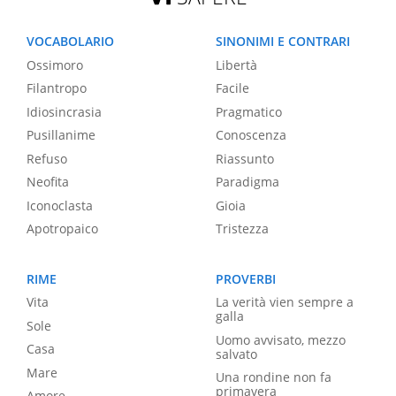
VOCABOLARIO
SINONIMI E CONTRARI
Ossimoro
Libertà
Filantropo
Facile
Idiosincrasia
Pragmatico
Pusillanime
Conoscenza
Refuso
Riassunto
Neofita
Paradigma
Iconoclasta
Gioia
Apotropaico
Tristezza
RIME
PROVERBI
Vita
La verità vien sempre a
galla
Sole
Uomo avvisato, mezzo
Casa
salvato
Mare
Una rondine non fa
primavera
Amore