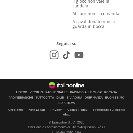
Il gioco non vale la
candela
Al cuor non si comanda
A caval donato non si
guarda in bocca
Seguici su
LIBERO
VIRGILIO
PAGINEGIALLE
PAGINEGIALLE SHOP
PGCASA
PAGINEBIANCHE
TUTTOCITTÀ
DILEI
SIVIAGGIA
QUIFINANZA
BUONISSIMO
SUPEREVA
Chi siamo
Note Legali
Privacy
Cookie Policy
Preferenze sui cookie
Aiuto
© Italiaonline S.p.A. 2026
Direzione e coordinamento di Libero Acquisition S.á r.l.
P. IVA 03970540963