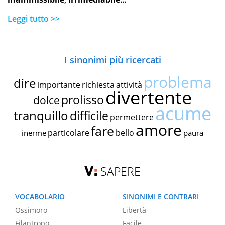
Leggi tutto >>
I sinonimi più ricercati
problema
dire
importante
richiesta
attività
divertente
prolisso
dolce
acume
tranquillo
difficile
permettere
amore
fare
particolare
bello
inerme
paura
SAPERE
VOCABOLARIO
SINONIMI E CONTRARI
Ossimoro
Libertà
Filantropo
Facile