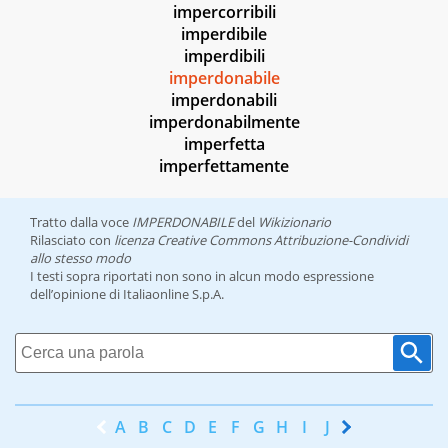
impercorribili
imperdibile
imperdibili
imperdonabile
imperdonabili
imperdonabilmente
imperfetta
imperfettamente
Tratto dalla voce
IMPERDONABILE
del
Wikizionario
Rilasciato con
licenza Creative Commons Attribuzione-Condividi
allo stesso modo
I testi sopra riportati non sono in alcun modo espressione
dell’opinione di Italiaonline S.p.A.
A
B
C
D
E
F
G
H
I
J
K
L
M
N