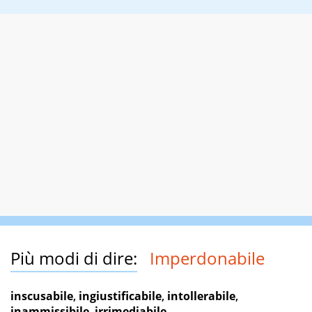
Più modi di dire:
Imperdonabile
inscusabile
,
ingiustificabile
,
intollerabile
,
inammissibile
,
irrimediabile
...