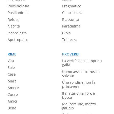
Idiosincrasia
Pragmatico
Pusillanime
Conoscenza
Refuso
Riassunto
Neofita
Paradigma
Iconoclasta
Gioia
Apotropaico
Tristezza
RIME
PROVERBI
Vita
La verità vien sempre a
galla
Sole
Uomo avvisato, mezzo
Casa
salvato
Mare
Una rondine non fa
primavera
Amore
Il mattino ha l'oro in
Cuore
bocca
Amici
Mal comune, mezzo
Bene
gaudio