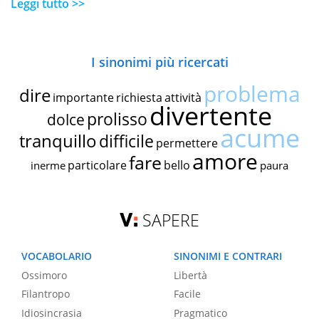
Leggi tutto >>
I sinonimi più ricercati
problema
dire
importante
richiesta
attività
divertente
prolisso
dolce
acume
tranquillo
difficile
permettere
amore
fare
particolare
bello
inerme
paura
SAPERE
VOCABOLARIO
SINONIMI E CONTRARI
Ossimoro
Libertà
Filantropo
Facile
Idiosincrasia
Pragmatico