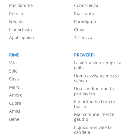
Pusillanime
Conoscenza
Refuso
Riassunto
Neofita
Paradigma
Iconoclasta
Gioia
Apotropaico
Tristezza
RIME
PROVERBI
Vita
La verità vien sempre a
galla
Sole
Uomo avvisato, mezzo
Casa
salvato
Mare
Una rondine non fa
primavera
Amore
Il mattino ha l'oro in
Cuore
bocca
Amici
Mal comune, mezzo
Bene
gaudio
Il gioco non vale la
candela