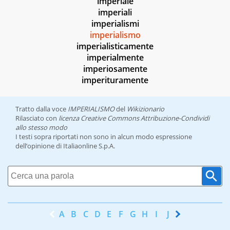
imperiale
imperiali
imperialismi
imperialismo
imperialisticamente
imperialmente
imperiosamente
imperituramente
Tratto dalla voce
IMPERIALISMO
del
Wikizionario
Rilasciato con
licenza Creative Commons Attribuzione-Condividi
allo stesso modo
I testi sopra riportati non sono in alcun modo espressione
dell’opinione di Italiaonline S.p.A.
A
B
C
D
E
F
G
H
I
J
K
L
M
N