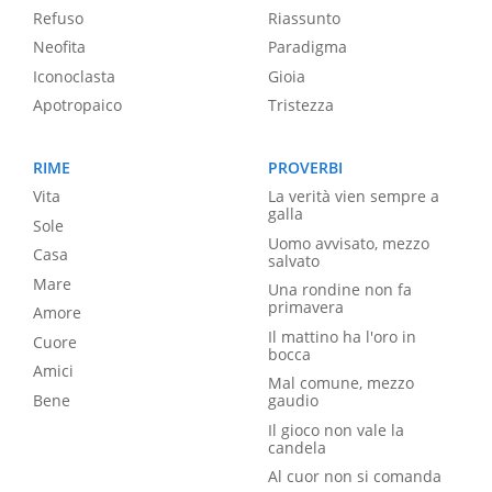
Refuso
Riassunto
Neofita
Paradigma
Iconoclasta
Gioia
Apotropaico
Tristezza
RIME
PROVERBI
Vita
La verità vien sempre a
galla
Sole
Uomo avvisato, mezzo
Casa
salvato
Mare
Una rondine non fa
primavera
Amore
Il mattino ha l'oro in
Cuore
bocca
Amici
Mal comune, mezzo
Bene
gaudio
Il gioco non vale la
candela
Al cuor non si comanda