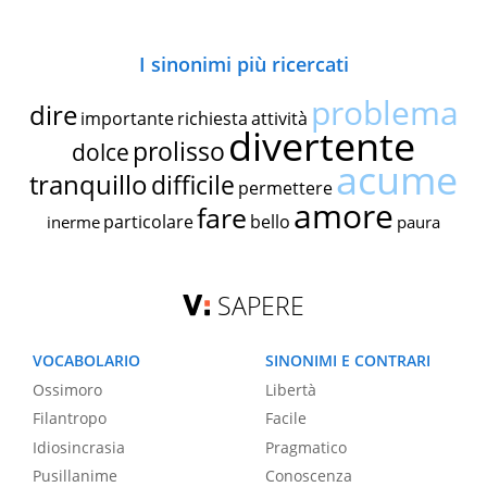
I sinonimi più ricercati
problema
dire
importante
richiesta
attività
divertente
prolisso
dolce
acume
tranquillo
difficile
permettere
amore
fare
particolare
bello
inerme
paura
SAPERE
VOCABOLARIO
SINONIMI E CONTRARI
Ossimoro
Libertà
Filantropo
Facile
Idiosincrasia
Pragmatico
Pusillanime
Conoscenza