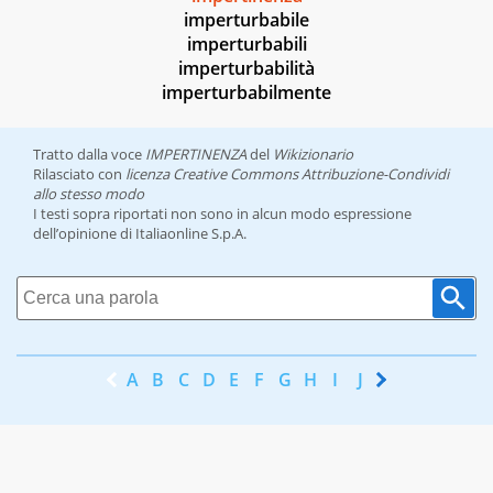
imperturbabile
imperturbabili
imperturbabilità
imperturbabilmente
Tratto dalla voce
IMPERTINENZA
del
Wikizionario
Rilasciato con
licenza Creative Commons Attribuzione-Condividi
allo stesso modo
I testi sopra riportati non sono in alcun modo espressione
dell’opinione di Italiaonline S.p.A.
A
B
C
D
E
F
G
H
I
J
K
L
M
N