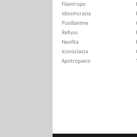
Filantropo
Idiosincrasia
Pusillanime
Refuso
Neofita
Iconoclasta
Apotropaico