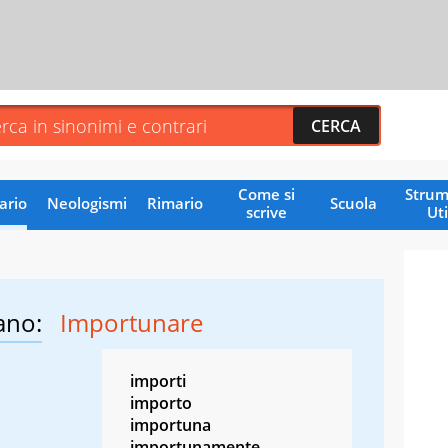
Come si
Strum
ario
Neologismi
Rimario
Scuola
scrive
Uti
ano:
Importunare
importi
importo
importuna
importunamente