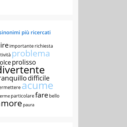
 sinonimi più ricercati
ire
importante
richiesta
problema
tività
prolisso
olce
divertente
ranquillo
difficile
acume
ermettere
fare
particolare
bello
nerme
amore
paura