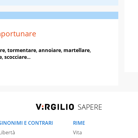
portunare
re
,
tormentare
,
annoiare
,
martellare
,
e
,
scocciare
...
SAPERE
SINONIMI E CONTRARI
RIME
Libertà
Vita