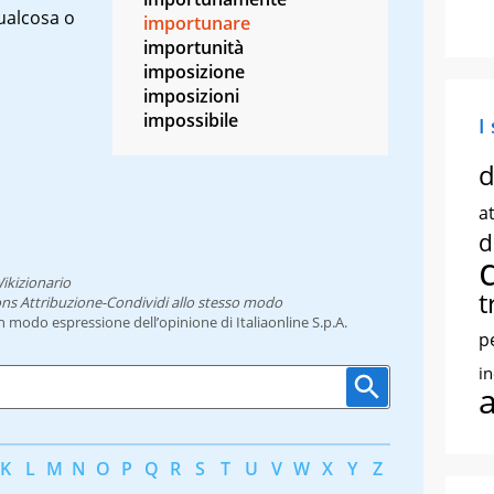
qualcosa o
importunare
importunità
imposizione
imposizioni
impossibile
I
d
at
d
ikizionario
t
ns Attribuzione-Condividi allo stesso modo
un modo espressione dell’opinione di Italiaonline S.p.A.
p
i
K
L
M
N
O
P
Q
R
S
T
U
V
W
X
Y
Z