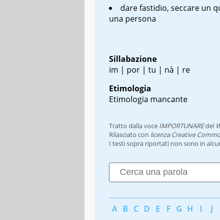
dare fastidio, seccare un 
una persona
Sillabazione
im | por | tu | nà | re
Etimologia
Etimologia mancante
Tratto dalla voce
IMPORTUNARE
del
W
Rilasciato con
licenza Creative Commo
I testi sopra riportati non sono in alc
A
B
C
D
E
F
G
H
I
J