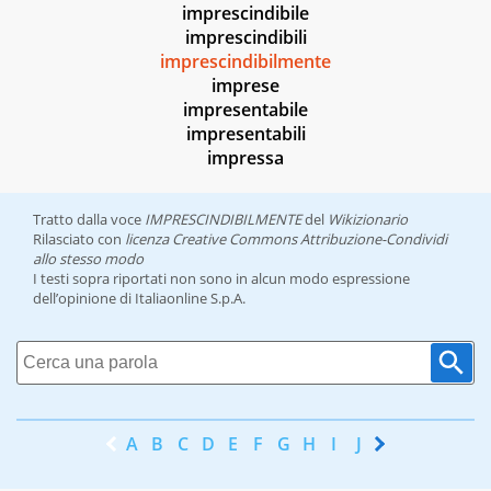
imprescindibile
imprescindibili
imprescindibilmente
imprese
impresentabile
impresentabili
impressa
Tratto dalla voce
IMPRESCINDIBILMENTE
del
Wikizionario
Rilasciato con
licenza Creative Commons Attribuzione-Condividi
allo stesso modo
I testi sopra riportati non sono in alcun modo espressione
dell’opinione di Italiaonline S.p.A.
A
B
C
D
E
F
G
H
I
J
K
L
M
N