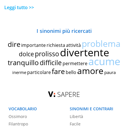
Leggi tutto >>
I sinonimi più ricercati
problema
dire
importante
richiesta
attività
divertente
prolisso
dolce
acume
tranquillo
difficile
permettere
amore
fare
particolare
bello
inerme
paura
SAPERE
VOCABOLARIO
SINONIMI E CONTRARI
Ossimoro
Libertà
Filantropo
Facile