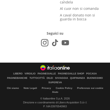
candela
Al cuor non si comanda
A caval donato non si
guarda in bocca
Seguici su
LIBERO
VIRGILIO
PAGINEGIALLE
PAGINEGIALLE SHOP
PGCASA
PAGINEBIANCHE
TUTTOCITTÀ
DILEI
SIVIAGGIA
QUIFINANZA
BUONISSIMO
SUPEREVA
Chi siamo
Note Legali
Privacy
Cookie Policy
Preferenze sui cookie
Aiuto
© Italiaonline S.p.A. 2026
Direzione e coordinamento di Libero Acquisition S.á r.l.
P. IVA 03970540963