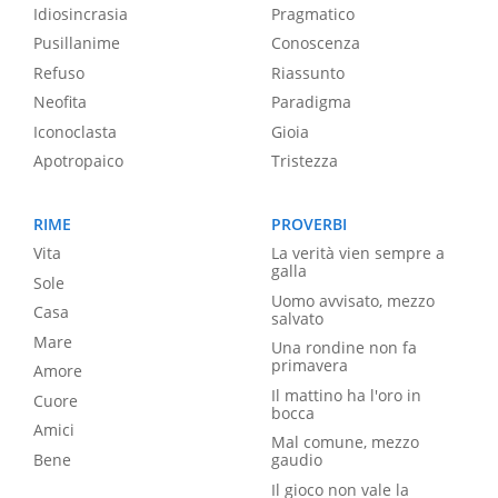
Idiosincrasia
Pragmatico
Pusillanime
Conoscenza
Refuso
Riassunto
Neofita
Paradigma
Iconoclasta
Gioia
Apotropaico
Tristezza
RIME
PROVERBI
Vita
La verità vien sempre a
galla
Sole
Uomo avvisato, mezzo
Casa
salvato
Mare
Una rondine non fa
primavera
Amore
Il mattino ha l'oro in
Cuore
bocca
Amici
Mal comune, mezzo
Bene
gaudio
Il gioco non vale la